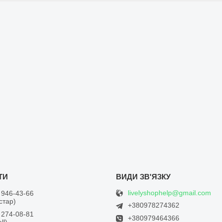
livelyshophelp@gmail.com
 946-43-66
встар)
+380978274362
 274-08-81
+380979464366
ll)