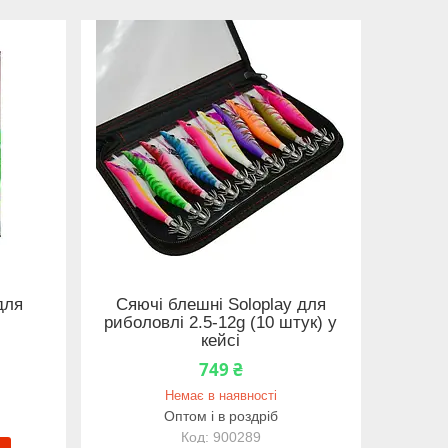
для
Сяючі блешні Soloplay для
риболовлі 2.5-12g (10 штук) у
кейсі
749 ₴
Немає в наявності
Оптом і в роздріб
900289