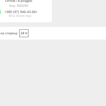
Оптом і в роздріб
900290
+380 (97) 946-43-66
Віта (Київстар)