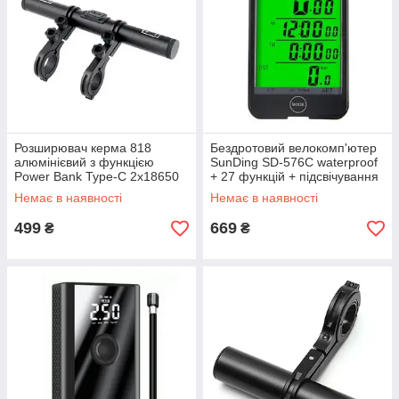
Розширювач керма 818
Бездротовий велокомп'ютер
алюмінієвий з функцією
SunDing SD-576C waterproof
Power Bank Type-C 2x18650
+ 27 функцій + підсвічування
2.5 дюйм
Немає в наявності
Немає в наявності
499
669
₴
₴