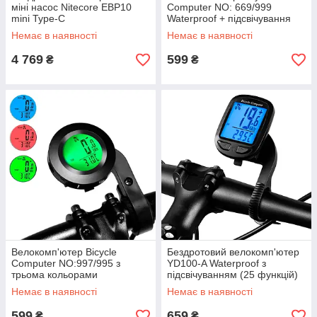
міні насос Nitecore EBP10
Computer NO: 669/999
mini Type-C
Waterproof + підсвічування
екрану (19 функцій)
Немає в наявності
Немає в наявності
4 769
599
₴
₴
Велокомп'ютер Bicycle
Бездротовий велокомп'ютер
Computer NO:997/995 з
YD100-A Waterproof з
трьома кольорами
підсвічуванням (25 функцій)
підсвічування екрану (19
Немає в наявності
Немає в наявності
функцій)
599
659
₴
₴