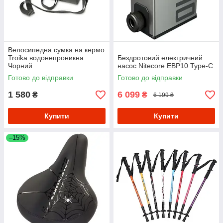
Велосипедна сумка на кермо
Troika водонепроникна
Бездротовий електричний
Чорний
насос Nitecore EBP10 Type-C
Готово до відправки
Готово до відправки
1 580
6 099
₴
₴
6 199 ₴
Купити
Купити
–15%