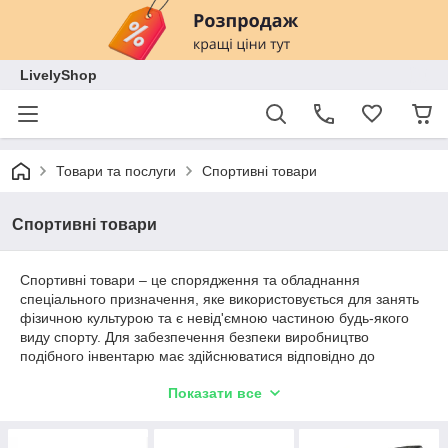
LivelyShop
Товари та послуги
Спортивні товари
Спортивні товари
Спортивні товари – це спорядження та обладнання
спеціального призначення, яке використовується для занять
фізичною культурою та є невід'ємною частиною будь-якого
виду спорту. Для забезпечення безпеки виробництво
подібного інвентарю має здійснюватися відповідно до
технічних вимог, правил і норм, ГОСТів. Спортивні товари
Показати все
можна поділити на групи: спортивний одяг та взуття,
спортивні снаряди, інвентар, механічні та електронні засоби
для обладнання спортивних майданчиків, залів, стадіонів,