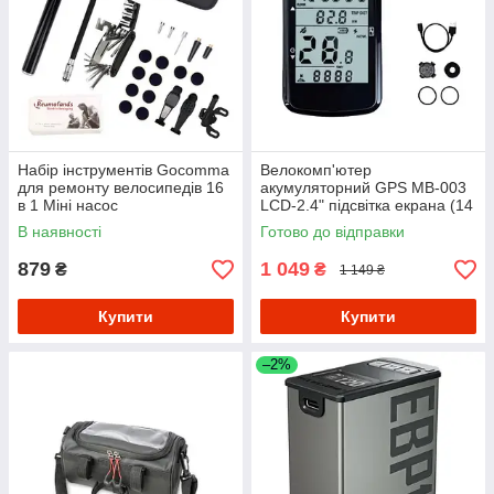
Набір інструментів Gocomma
Велокомп'ютер
для ремонту велосипедів 16
акумуляторний GPS MB-003
в 1 Міні насос
LCD-2.4" підсвітка екрана (14
функцій)
В наявності
Готово до відправки
879
1 049
₴
₴
1 149 ₴
Купити
Купити
–2%