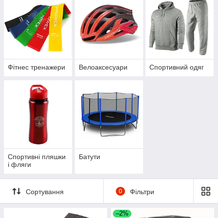
споруд для обслуговування змагань.
Фітнес тренажери
Велоаксесуари
Спортивний одяг
Спортивні пляшки
Батути
і фляги
Сортування
0
Фільтри
–2%