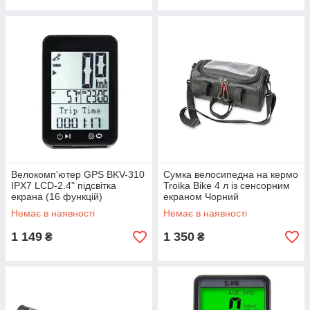
Велокомп'ютер GPS BKV-310
Сумка велосипедна на кермо
IPX7 LCD-2.4" підсвітка
Troika Bike 4 л із сенсорним
екрана (16 функцій)
екраном Чорний
Немає в наявності
Немає в наявності
1 149
1 350
₴
₴