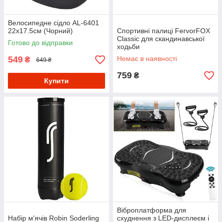
Велосипедне сідло AL-6401
22х17.5см (Чорний)
Спортивні палиці FervorFOX
Classic для скандинавської
Готово до відправки
ходьби
549
Немає в наявності
₴
649 ₴
759
₴
Купити
Віброплатформа для
Набір м'ячів Robin Soderling
схуднення з LED-дисплеєм і