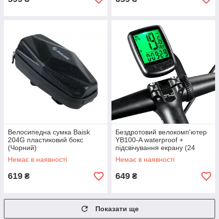
Велосипедна сумка Baisk
Бездротовий велокомп'ютер
204G пластиковий бокс
YB100-A waterproof +
(Чорний)
підсвічування екрану (24
функції)
Немає в наявності
Немає в наявності
619
649
₴
₴
Показати ще