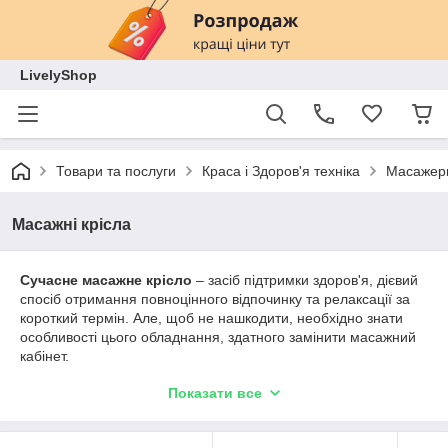
LivelyShop
Товари та послуги
Краса і Здоров'я техніка
Масажер
Масажні крісла
Сучасне масажне крісло
– засіб підтримки здоров'я, дієвий
спосіб отримання повноцінного відпочинку та релаксації за
короткий термін. Але, щоб не нашкодити, необхідно знати
особливості цього обладнання, здатного замінити масажний
кабінет.
Пристосування являє собою крісло, оснащене вбудованими
Показати все
в спинку, сидіння, підголовники і підніжку елементами, що
обертаються і приводить їх в рух механізмом. Встановлена
програма підключена до системи та аналізує стан