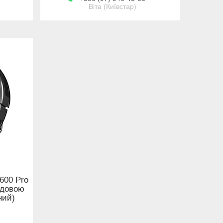
Віта (Київстар)
600 Pro
удовою
ний)