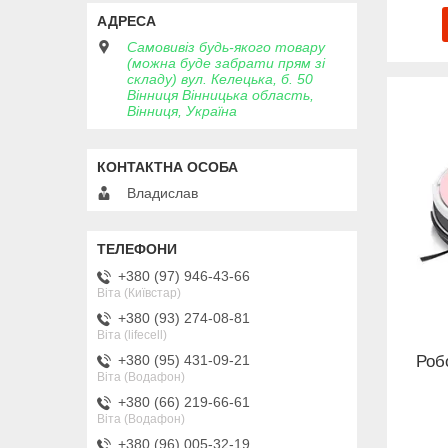
Самовивіз будь-якого товару
(можна буде забрати прям зі
складу) вул. Келецька, б. 50
Вінниця Вінницька область,
Вінниця, Україна
Владислав
+380 (97) 946-43-66
Віта (Київстар)
+380 (93) 274-08-81
Віта (lifecell)
Робо
+380 (95) 431-09-21
Віта (Водафон)
+380 (66) 219-66-61
Віта (Водафон)
+380 (96) 005-32-19