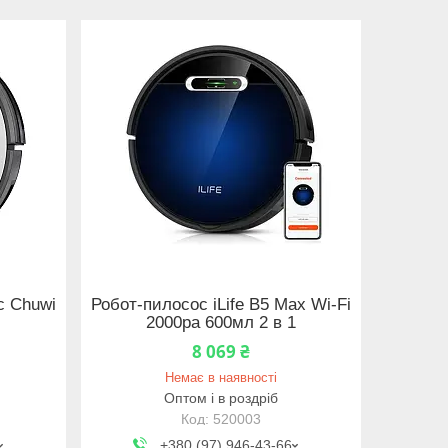
с Chuwi
Робот-пилосос iLife B5 Max Wi-Fi
2000pa 600мл 2 в 1
8 069 ₴
Немає в наявності
Оптом і в роздріб
520003
+380 (97) 946-43-66