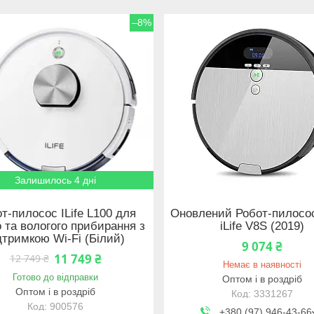
–8%
Залишилось 4 дні
т-пилосос ILife L100 для
Оновлений Робот-пилосо
о та вологого прибирання з
iLife V8S (2019)
дтримкою Wi-Fi (Білий)
9 074 ₴
11 749 ₴
12 749 ₴
Немає в наявності
Готово до відправки
Оптом і в роздріб
Оптом і в роздріб
3331267
900576
+380 (97) 946-43-66