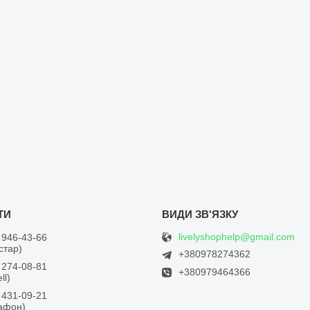
livelyshophelp@gmail.com
 946-43-66
встар)
+380978274362
 274-08-81
+380979464366
ll)
 431-09-21
дафон)