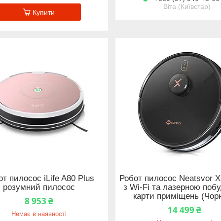
Віта (Київстар)
Купити
т пилосос iLife A80 Plus
Робот пилосос Neatsvor X
розумний пилосос
з Wi-Fi та лазерною поб
карти приміщень (Чор
8 953 ₴
14 499 ₴
Немає в наявності