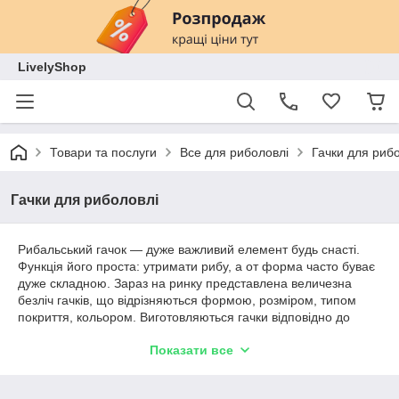
LivelyShop
Товари та послуги
Все для риболовлі
Гачки для риб
Гачки для риболовлі
Рибальський гачок — дуже важливий елемент будь снасті.
Функція його проста: утримати рибу, а от форма часто буває
дуже складною. Зараз на ринку представлена величезна
безліч гачків, що відрізняються формою, розміром, типом
покриття, кольором. Виготовляються гачки відповідно до
вимог різних методів лову. При цьому враховуються розміри
Показати все
різних видів риби, форма рота, зубів і губ. Враховується
також і під яку насадку виготовляється гачок.