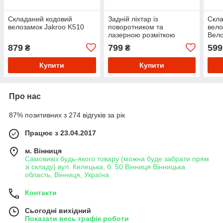
Складаний кодовий
Задній ліхтар із
Скла
велозамок Jakroo K510
поворотником та
вело
лазерною розміткою
Вел
Suxiao BG-A112
879
799
599
₴
₴
Купити
Купити
Про нас
87% позитивних з 274 відгуків за рік
Працює з 23.04.2017
м. Вінниця
Самовивіз будь-якого товару (можна буде забрати прям
зі складу) вул. Келецька, б. 50 Вінниця Вінницька
область, Вінниця, Україна
Контакти
Сьогодні вихідний
Показати весь графік роботи