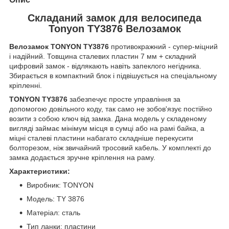
Складаний замок для велосипеда
Tonyon TY3876 Велозамок
Велозамок TONYON TY3876
противокражний - супер-міцний
і надійний. Товщина сталевих пластин 7 мм + складний
цифровий замок - відлякають навіть запеклого негідника.
Збирається в компактний блок і підвішується на спеціальному
кріпленні.
TONYON TY3876
забезпечує просте управління за
допомогою довільного коду, так само не зобов'язує постійно
возити з собою ключ від замка. Дана модель у складеному
вигляді займає мінімум місця в сумці або на рамі байка, а
міцні сталеві пластини набагато складніше перекусити
болторезом, ніж звичайний тросовий кабель. У комплекті до
замка додається зручне кріплення на раму.
Характеристики:
Виробник: TONYON
Модель: TY 3876
Матеріал: сталь
Тип ланки: пластини