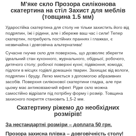
М'яке скло Прозора силіконова
скатертина на стіл Захист для меблів
(товщина 1.5 мм)
Ударостійка скатертина для столу не тільки захистить його від
подряпин, їжі і рідини, але і збереже ваш час і сили! Тепер
скатертин, потребують постійних праннях і глажках, є
незвичайна і довговічна альтернатива!
Сучасне гнучке скло для поверхонь, що дозволяє зберегти
ідеальний стан кухонного, журнального, обідньої, робочого,
дитячого столу; робочої поверхні кухні; підвіконня; комода;
підлоги в місцях годівлі домашніх тварин. Захищає від вологи,
подряпин і бруду. Легко миється з допомогою абразивних
засобів. Поверхня силіконової скатертини гладка, але при
цьому має антиковзаючий ефект. Рідке скло можна
самостійно відрізати під потрібну форму і розмір. Товщина
захисного покриття становить 1,5-2 мм.
Скатертину ріжемо до необхідних
розмірів!
За нестандартні розміри – доплата 50 грн.
Прозора захисна плівка – довговічність столу!