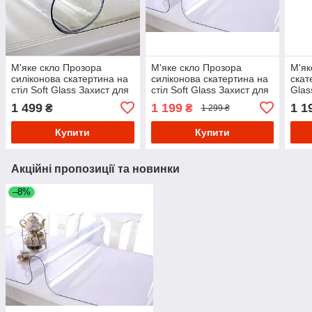
М'яке скло Прозора
М'яке скло Прозора
М'як
силіконова скатертина на
силіконова скатертина на
скат
стіл Soft Glass Захист для
стіл Soft Glass Захист для
Glas
меблів 1.4х1.0 м (товщина
меблів 1.5х1.0 м (Товщина
1.5х
1 499
1 199
1 1
₴
₴
1 299 ₴
2мм)
1.5 мм)
якіст
Купити
Купити
Акційні пропозиції та новинки
–8%