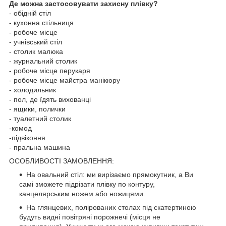
Де можна застосовувати захисну плівку?
- обідній стіл
- кухонна стільниця
- робоче місце
- учнівський стіл
- столик малюка
- журнальний столик
- робоче місце перукаря
- робоче місце майстра манікюру
- холодильник
- пол, де їдять вихованці
- ящики, полички
- туалетний столик
-комод
-підвіконня
- пральна машина
ОСОБЛИВОСТІ ЗАМОВЛЕННЯ:
На овальний стіл: ми вирізаємо прямокутник, а Ви
самі зможете підрізати плівку по контуру,
канцелярським ножем або ножицями.
На глянцевих, полірованих столах під скатертиною
будуть видні повітряні порожнечі (місця не