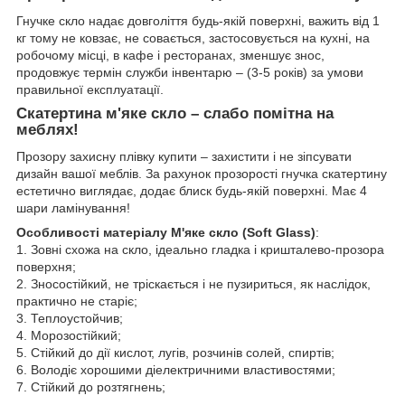
Гнучке скло надає довголіття будь-якій поверхні, важить від 1
кг тому не ковзає, не совається, застосовується на кухні, на
робочому місці, в кафе і ресторанах, зменшує знос,
продовжує термін служби інвентарю – (3-5 років) за умови
правильної експлуатації.
Скатертина м'яке скло – слабо помітна на
меблях!
Прозору захисну плівку купити – захистити і не зіпсувати
дизайн вашої меблів. За рахунок прозорості гнучка скатертину
естетично виглядає, додає блиск будь-якій поверхні. Має 4
шари ламінування!
Особливості матеріалу М'яке скло (Soft Glass)
:
1. Зовні схожа на скло, ідеально гладка і кришталево-прозора
поверхня;
2. Зносостійкий, не тріскається і не пузириться, як наслідок,
практично не старіє;
3. Теплоустойчив;
4. Морозостійкий;
5. Стійкий до дії кислот, лугів, розчинів солей, спиртів;
6. Володіє хорошими діелектричними властивостями;
7. Стійкий до розтягнень;