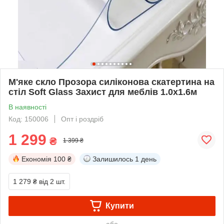
М'яке скло Прозора силіконова скатертина на
стіл Soft Glass Захист для меблів 1.0х1.6м
В наявності
Код: 150006
Опт і роздріб
1 299
₴
1 399 ₴
Економія
100 ₴
Залишилось
1 день
1 279 ₴
від 2 шт.
Купити
або