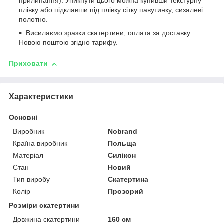
прилипання). Уникнути цього можна купивши текстурну
плівку або підклавши під плівку сітку павутинку, сизалеві
полотно.
Висилаємо зразки скатертини, оплата за доставку
Новою поштою згідно тарифу.
Приховати
Характеристики
Основні
Виробник
Nobrand
Країна виробник
Польща
Матеріал
Силікон
Стан
Новий
Тип виробу
Скатертина
Колір
Прозорий
Розміри скатертини
Довжина скатертини
160 см