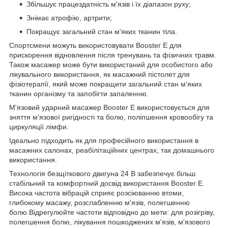
Збільшує працездатність м'язів і їх діапазон руху;
Знімає атрофію, артрити;
Покращує загальний стан м'яких тканин тіла.
Спортсмени можуть використовувати Booster E для
прискорення відновлення після тренувань та фізичних травм.
Також масажер може бути використаний для особистого або
лікувального використання, як масажний пістолет для
фізіотерапії, який може покращити загальний стан м'яких
тканин організму та запобігти запаленню.
М'язовий ударний масажер Booster E використовується для
зняття м'язової ригідності та болю, поліпшення кровообігу та
циркуляції лімфи.
Ідеально підходить як для професійного використання в
масажних салонах, реабілітаційних центрах, так домашнього
використання.
Технологія безщіткового двигуна 24 В забезпечує більш
стабільний та комфортний досвід використання Booster E.
Висока частота вібрацій сприяє розсіюванню втоми,
глибокому масажу, розслабленню м'язів, полегшенню
болю.Відрегулюйте частоти відповідно до мети: для розігріву,
полегшення болю, лікування пошкоджених м'язів, м'язового