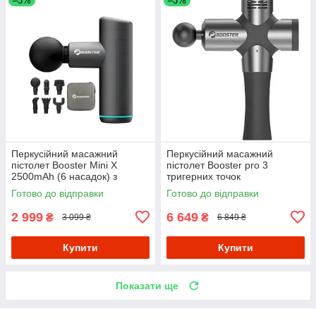
–3%
–3%
Перкусійний масажний
Перкусійний масажний
пістолет Booster Mini X
пістолет Booster pro 3
2500mAh (6 насадок) з
тригерних точок
кейсом
Готово до відправки
Готово до відправки
2 999
6 649
₴
₴
3 099 ₴
6 849 ₴
Купити
Купити
Показати ще