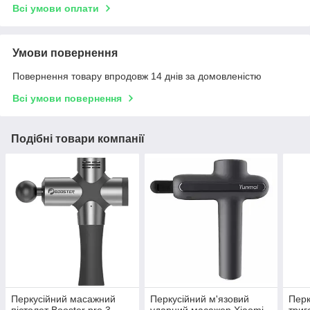
Всі умови оплати
Умови повернення
Повернення товару впродовж 14 днів за домовленістю
Всі умови повернення
Подібні товари компанії
Перкусійний масажний
Перкусійний м'язовий
Перк
пістолет Booster pro 3
ударний масажер Xiaomi
триг