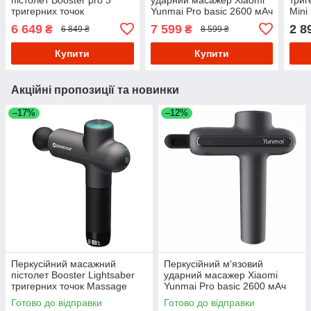
тригерних точок
Yunmai Pro basic 2600 мАч
Mini
піст
6 649
7 599
2 8
₴
₴
6 849 ₴
8 599 ₴
Купити
Купити
Акційні пропозиції та новинки
–17%
–12%
Перкусійний масажний
Перкусійний м'язовий
пістолет Booster Lightsaber
ударний масажер Xiaomi
тригерних точок Massage
Yunmai Pro basic 2600 мАч
Gun
Готово до відправки
Готово до відправки