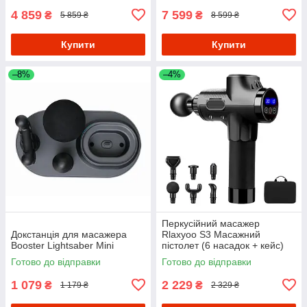
4 859
7 599
₴
₴
5 859 ₴
8 599 ₴
Купити
Купити
–8%
–4%
Перкусійний масажер
Докстанція для масажера
Rlaxyoo S3 Масажний
Booster Lightsaber Mini
пістолет (6 насадок + кейс)
2400 мАг 30 режимів
Готово до відправки
Готово до відправки
(Чорний)
1 079
2 229
₴
₴
1 179 ₴
2 329 ₴