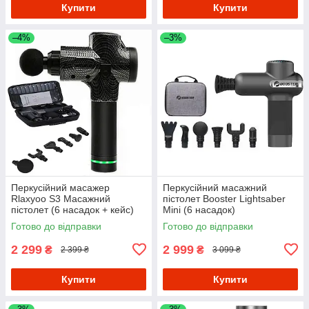
Купити
Купити
–4%
–3%
Перкусійний масажер
Перкусійний масажний
Rlaxyoo S3 Масажний
пістолет Booster Lightsaber
пістолет (6 насадок + кейс)
Mini (6 насадок)
2400 маг 30 режимів
Готово до відправки
Готово до відправки
(Карбон)
2 299
2 999
₴
₴
2 399 ₴
3 099 ₴
Купити
Купити