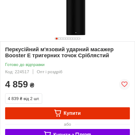
Перкусійний м'язовий ударний масажер
Booster Е тригерних точок Сріблястий
Готово до відправки
Код: 224517
Опт і роздріб
4 859
₴
4 839 ₴
від 2 шт.
Купити
або
Купити з