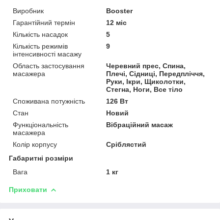
Виробник
Booster
Гарантійний термін
12 міс
Кількість насадок
5
Кількість режимів
9
інтенсивності масажу
Область застосування
Черевний прес, Спина,
масажера
Плечі, Сідниці, Передпліччя,
Руки, Ікри, Щиколотки,
Стегна, Ноги, Все тіло
Споживана потужність
126 Вт
Стан
Новий
Функціональність
Вібраційний масаж
масажера
Колір корпусу
Сріблястий
Габаритні розміри
Вага
1 кг
Приховати