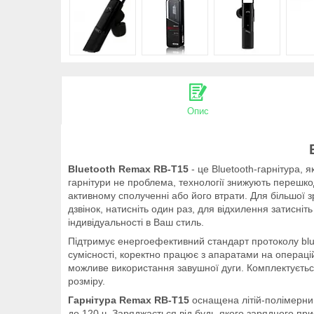
Опис
Bluetooth
Remax RB-T15
- це Bluetooth-гарнітура,
гарнітури не проблема, технології знижують перешк
активному сполученні або його втрати. Для більшої з
дзвінок, натисніть один раз, для відхилення затисніт
індивідуальності в Ваш стиль.
Підтримує енергоефективний стандарт протоколу bluet
сумісності, коректно працює з апаратами на операцій
можливе використання завушної дуги. Комплектується
розміру.
Гарнітура Remax RB-T15
оснащена літій-полімерним
до 120 ч. Заряджається від будь-якого зарядного при