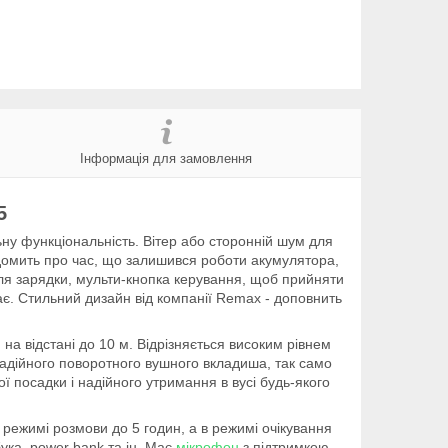
Інформація для замовлення
5
льну функціональність. Вітер або сторонній шум для
домить про час, що залишився роботи акумулятора,
 для зарядки, мульти-кнопка керування, щоб прийняти
адає. Стильний дизайн від компанії Remax - доповнить
на відстані до 10 м. Відрізняється високим рівнем
 надійного поворотного вушного вкладиша, так само
 посадки і надійного утримання в вусі будь-якого
режимі розмови до 5 годин, а в режимі очікування
ука, power bank та ін. Має
мікрофон
з підтримкою