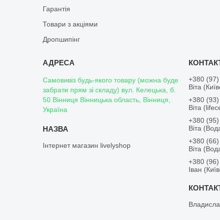
Гарантія
Товари з акціями
Дропшипінг
+380 (97)
Самовивіз будь-якого товару (можна буде
Віта (Киї
забрати прям зі складу) вул. Келецька, б.
50 Вінниця Вінницька область, Вінниця,
+380 (93)
Віта (lifece
Україна
+380 (95)
Віта (Во
+380 (66)
Інтернет магазин livelyshop
Віта (Во
+380 (96)
Іван (Киї
Владисла