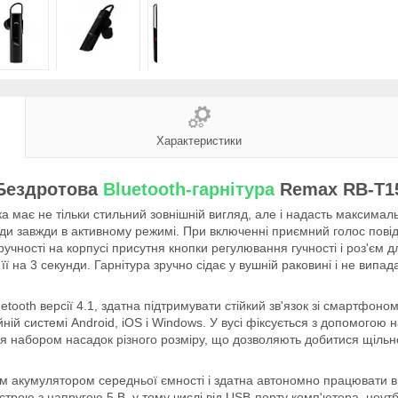
Характеристики
Бездротова
Bluetooth-гарнітура
Remax RB-T1
 яка має не тільки стильний зовнішній вигляд, але і надасть максима
оди завжди в активному режимі. При включенні приємний голос пові
ручності на корпусі присутня кнопки регулювання гучності і роз'єм
ь її на 3 секунди. Гарнітура зручно сідає у вушній раковині і не вип
ooth версії 4.1, здатна підтримувати стійкий зв'язок зі смартфоном 
ній системі Android, iOS і Windows. У вусі фіксується з допомогою
 набором насадок різного розміру, що дозволяють добитися щільної
 акумулятором середньої ємності і здатна автономно працювати в 
строю з напругою 5 В, у тому числі від USB-порту комп'ютера, ноутб