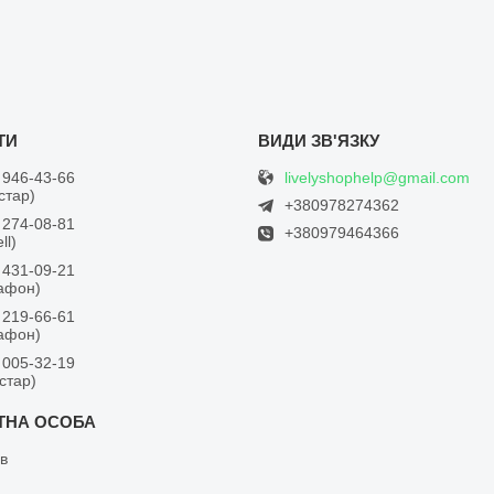
livelyshophelp@gmail.com
 946-43-66
встар)
+380978274362
 274-08-81
+380979464366
ll)
 431-09-21
дафон)
 219-66-61
дафон)
 005-32-19
встар)
в