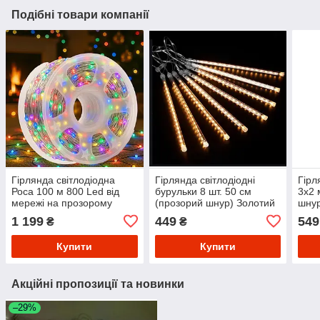
Подібні товари компанії
Гірлянда світлодіодна
Гірлянда світлодіодні
Гірл
Роса 100 м 800 Led від
бурульки 8 шт. 50 см
3х2 
мережі на прозорому
(прозорий шнур) Золотий
шнур
дроті + пульт ДК (Білий,
Муль
1 199
449
549
₴
₴
золотий, синій, мульти)
Купити
Купити
Акційні пропозиції та новинки
–29%