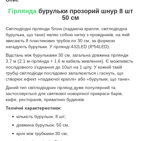
Гірлянда
бурульки прозорий шнур 8 шт
50 см
Світлодіодні гірлянди Snow (падаюча крапля, світлодіодна
бурулька, що тане) являє собою нитку з провідників, на якій
звисають 8 пластикових трубок по 30 см, за формою
нагадують бурульки. У гірлянді 432LED (8*54LED).
Відстань між бурульками 30 см, загальна довжина гірлянди
3,7 м (2,1 м-гірлянда + 1,6 м кабель живлення). Є можливість
послідовного з'єднання до 10шт на 1 цілу. У кожній такій
трубці світлодіоди послідовно запалюються і гаснуть, що
створює ефект «падаючої краплі» або «бурульки, що тане».
Даний тип світлодіодних гірлянд дуже популярний та
застосовується для святкової новорічної прикраси барів,
кафе, ресторанів, приватних будинків.
Технічні характеристики:
кількість бурульок: 8 шт;
довжина бурульок: 50 см,
крок між трубками 30 см;