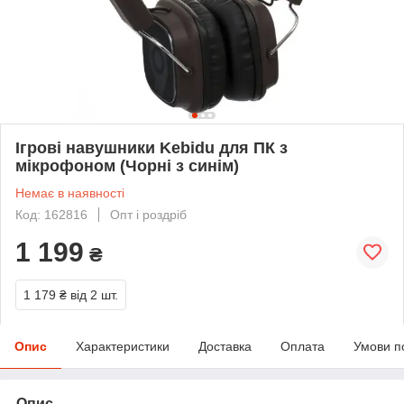
Ігрові навушники Kebidu для ПК з
мікрофоном (Чорні з синім)
Немає в наявності
Код: 162816
Опт і роздріб
1 199
₴
1 179 ₴
від 2 шт.
Опис
Характеристики
Доставка
Оплата
Умови п
Опис