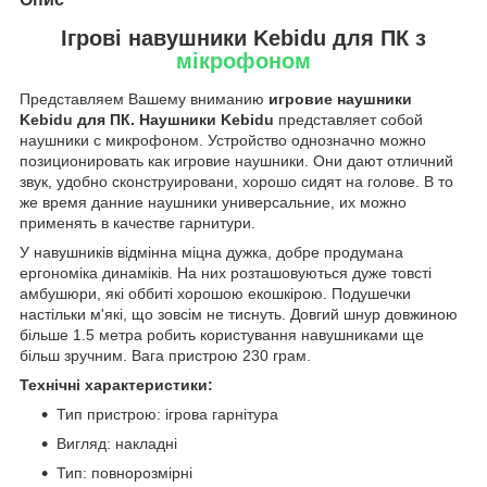
Ігрові навушники Kebidu для ПК з
мікрофоном
Представляем Вашему вниманию
игровие наушники
Kebidu для ПК.
Наушники Kebidu
представляет собой
наушники с микрофоном. Устройство однозначно можно
позиционировать как игровие наушники. Они дают отличний
звук, удобно сконструировани, хорошо сидят на голове. В то
же время данние наушники универсальние, их можно
применять в качестве гарнитури.
У навушників відмінна міцна дужка, добре продумана
ергономіка динаміків. На них розташовуються дуже товсті
амбушюри, які оббиті хорошою екошкірою. Подушечки
настільки м'які, що зовсім не тиснуть. Довгий шнур довжиною
більше 1.5 метра робить користування навушниками ще
більш зручним. Вага пристрою 230 грам.
Технічні характеристики:
Тип пристрою: ігрова гарнітура
Вигляд: накладні
Тип: повнорозмірні