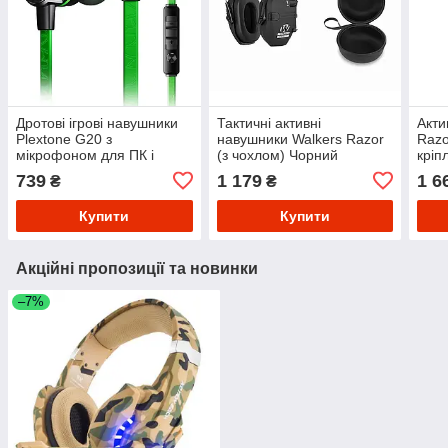
Дротові ігрові навушники
Тактичні активні
Акти
Plextone G20 з
навушники Walkers Razor
Razo
мікрофоном для ПК і
(з чохлом) Чорний
кріп
телефона (Зелений)
Чеб
739
1 179
1 6
₴
₴
Купити
Купити
Акційні пропозиції та новинки
–7%