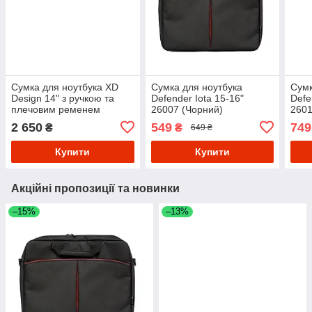
Сумка для ноутбука XD
Сумка для ноутбука
Сумк
Design 14" з ручкою та
Defender Iota 15-16"
Defe
плечовим ременем
26007 (Чорний)
2601
Чорний
2 650
549
749
₴
₴
649 ₴
Купити
Купити
Акційні пропозиції та новинки
–15%
–13%