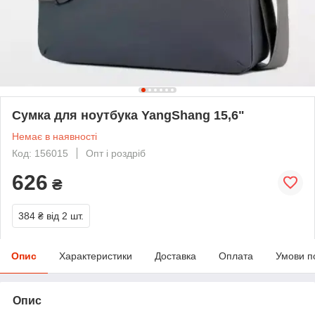
Сумка для ноутбука YangShang 15,6"
Немає в наявності
Код: 156015
Опт і роздріб
626
₴
384 ₴
від 2 шт.
Опис
Характеристики
Доставка
Оплата
Умови п
Опис