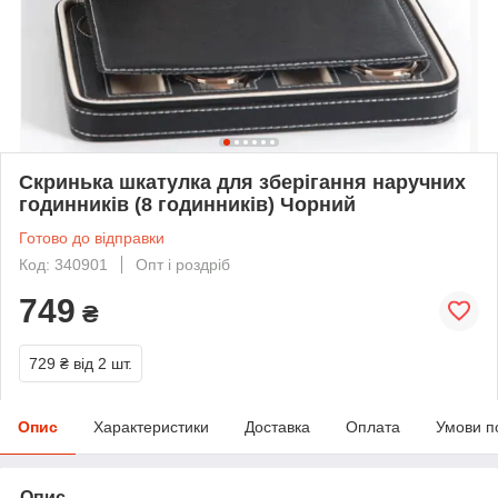
Скринька шкатулка для зберігання наручних
годинників (8 годинників) Чорний
Готово до відправки
Код: 340901
Опт і роздріб
749
₴
729 ₴
від 2 шт.
Опис
Характеристики
Доставка
Оплата
Умови п
Опис