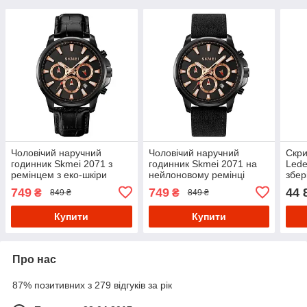
Чоловічий наручний
Чоловічий наручний
Скри
годинник Skmei 2071 з
годинник Skmei 2071 на
Lede
ремінцем з еко-шкіри
нейлоновому ремінці
збер
(Чорний)
(Чорний)
Dyna
749
749
44 
₴
₴
849 ₴
849 ₴
(37х
сині
Купити
Купити
Про нас
87% позитивних з 279 відгуків за рік