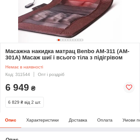
Масажна накидка матрац Benbo AM-311 (AM-
301А) Масаж шиї і всього тіла з підігрівом
Немає в наявності
Код: 311544
Опт і роздріб
6 949
₴
6 829 ₴
від 2 шт.
Опис
Характеристики
Доставка
Оплата
Умови п
Опис