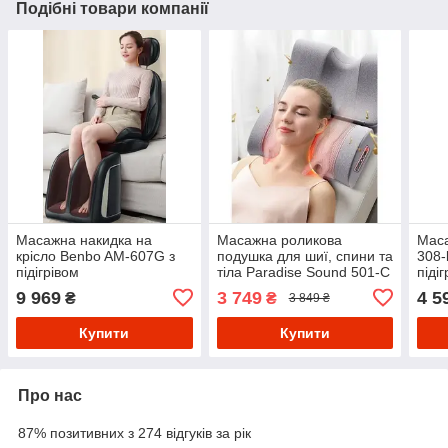
Подібні товари компанії
Масажна накидка на
Масажна роликова
Маса
крісло Benbo AM-607G з
подушка для шиї, спини та
308-
підігрівом
тіла Paradise Sound 501-С
піді
з функцією підігріву та
9 969
3 749
4 5
₴
₴
3 849 ₴
музикою
Купити
Купити
Про нас
87% позитивних з 274 відгуків за рік