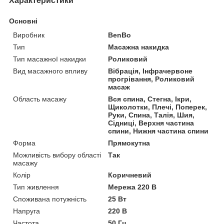
Характеристики
Основні
Виробник
BenBo
Тип
Масажна накидка
Тип масажної накидки
Роликовий
Вид масажного впливу
Вібрація, Інфрачервоне
прогрівання, Роликовий
масаж
Область масажу
Вся спина, Стегна, Ікри,
Щиколотки, Плечі, Поперек,
Руки, Спина, Талія, Шия,
Сідниці, Верхня частина
спини, Нижня частина спини
Форма
Прямокутна
Можливість вибору області
Так
масажу
Колір
Коричневий
Тип живлення
Мережа 220 В
Споживана потужність
25 Вт
Напруга
220 В
Частота
50 Гц