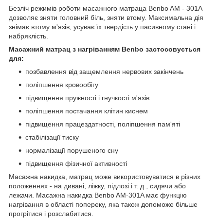
Безліч режимів роботи масажного матраца Benbo AM - 301A
дозволяє зняти головний біль, зняти втому. Максимальна дія
знімає втому м'язів, усуває їх твердість у пасивному стані і
набряклість.
Масажний матрац з нагріванням Benbo застосовується
для:
позбавлення від защемлення нервових закінчень
поліпшення кровообігу
підвищення пружності і гнучкості м'язів
поліпшення постачання клітин киснем
підвищення працездатності, поліпшення пам'яті
стабілізації тиску
нормалізації порушеного сну
підвищення фізичної активності
Масажна накидка, матрац може використовуватися в різних
положеннях - на дивані, ліжку, підлозі і т. д., сидячи або
лежачи. Масажна накидка Benbo AM-301A має функцію
нагрівання в області попереку, яка також допоможе більше
прогрітися і розслабитися.