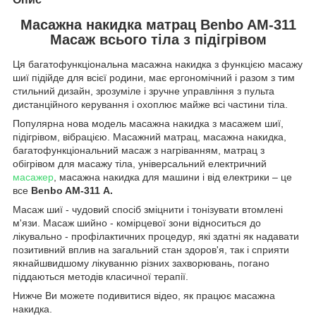
Масажна накидка матрац Benbo AM-311
Масаж всього тіла з підігрівом
Ця багатофункціональна масажна накидка з функцією масажу
шиї підійде для всієї родини, має ергономічний і разом з тим
стильний дизайн, зрозуміле і зручне управління з пульта
дистанційного керування і охоплює майже всі частини тіла.
Популярна нова модель масажна накидка з масажем шиї,
підігрівом, вібрацією. Масажний матрац, масажна накидка,
багатофункціональний масаж з нагріванням, матрац з
обігрівом для масажу тіла, універсальний електричний
масажер
, масажна накидка для машини і від електрики – це
все
Benbo AM-311 А.
Масаж шиї - чудовий спосіб зміцнити і тонізувати втомлені
м'язи. Масаж шийно - комірцевої зони відноситься до
лікувально - профілактичних процедур, які здатні як надавати
позитивний вплив на загальний стан здоров'я, так і сприяти
якнайшвидшому лікуванню різних захворювань, погано
піддаються методів класичної терапії.
Нижче Ви можете подивитися відео, як працює масажна
накидка.