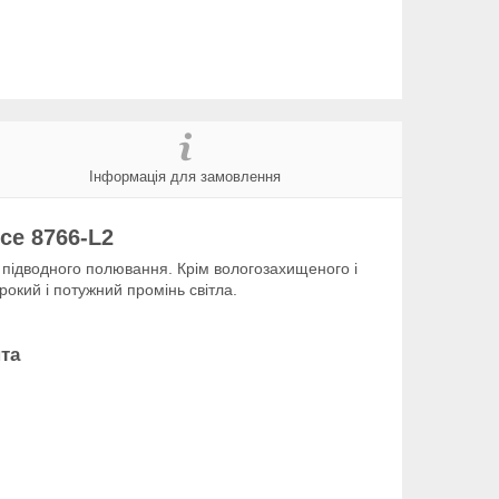
Інформація для замовлення
ce 8766-L2
а підводного полювання. Крім вологозахищеного і
окий і потужний промінь світла.
та