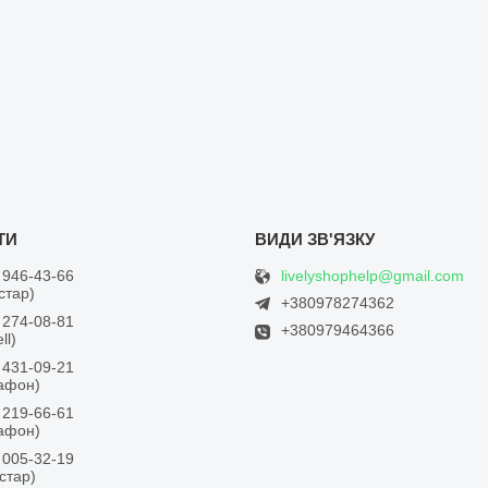
livelyshophelp@gmail.com
 946-43-66
встар)
+380978274362
 274-08-81
+380979464366
ll)
 431-09-21
дафон)
 219-66-61
дафон)
 005-32-19
встар)