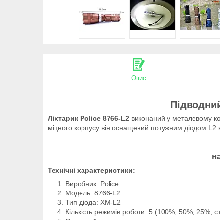
Опис
Підводний
Ліхтарик Police 8766-L2
виконаний у металевому кор
міцного корпусу він оснащений потужним діодом L2 к
н
Технічні характеристики:
Виробник: Police
Модель: 8766-L2
Тип діода: XM-L2
Кількість режимів роботи: 5 (100%, 50%, 25%, 