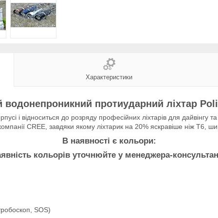
Характеристики
 водонепроникний протиударний ліхтар Poli
пусі і відноситься до розряду професійних ліхтарів для дайвінгу т
омпанії CREE, завдяки якому ліхтарик на 20% яскравіше ніж T6, шир
В наявності є кольори:
аявність кольорів уточнюйте у менеджера-консультан
стробоскоп, SOS)