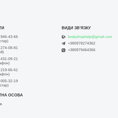
livelyshophelp@gmail.com
 946-43-66
встар)
+380978274362
 274-08-81
+380979464366
ll)
 431-09-21
дафон)
 219-66-61
дафон)
 005-32-19
встар)
в