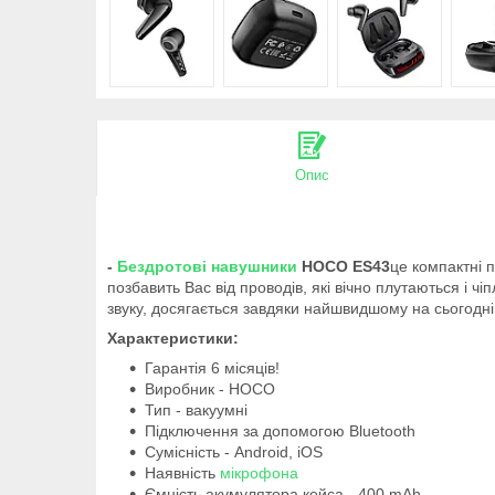
Опис
-
Бездротові навушники
HOCO ES43
це компактні 
позбавить Вас від проводів, які вічно плутаються і ч
звуку, досягається завдяки найшвидшому на сьогодні
Характеристики:
Гарантія 6 місяців!
Виробник - HOCO
Тип - вакуумні
Підключення за допомогою Bluetooth
Сумісність - Android, iOS
Наявність
мікрофона
Ємність акумулятора кейса - 400 mAh