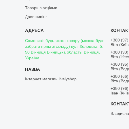
Товари з акціями
Дропшипінг
+380 (97)
Самовивіз будь-якого товару (можна буде
Віта (Киї
забрати прям зі складу) вул. Келецька, б.
50 Вінниця Вінницька область, Вінниця,
+380 (93)
Віта (lifece
Україна
+380 (95)
Віта (Во
+380 (66)
Інтернет магазин livelyshop
Віта (Во
+380 (96)
Іван (Киї
Владисла