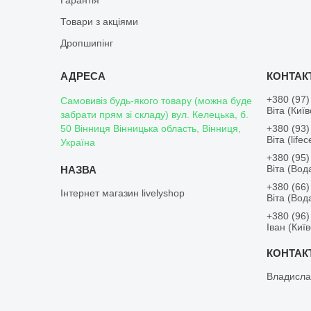
Гарантія
Товари з акціями
Дропшипінг
+380 (97)
Самовивіз будь-якого товару (можна буде
Віта (Киї
забрати прям зі складу) вул. Келецька, б.
50 Вінниця Вінницька область, Вінниця,
+380 (93)
Віта (lifece
Україна
+380 (95)
Віта (Во
+380 (66)
Інтернет магазин livelyshop
Віта (Во
+380 (96)
Іван (Киї
Владисла