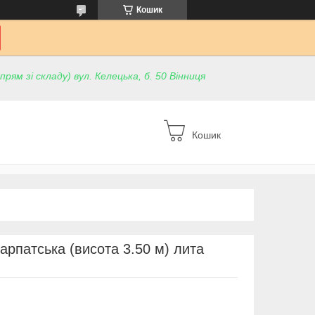
Кошик
ям зі складу) вул. Келецька, б. 50 Вінниця
Кошик
арпатська (висота 3.50 м) лита