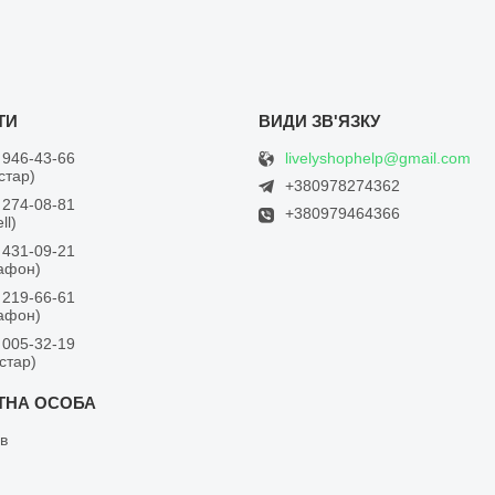
livelyshophelp@gmail.com
 946-43-66
встар)
+380978274362
 274-08-81
+380979464366
ll)
 431-09-21
дафон)
 219-66-61
дафон)
 005-32-19
встар)
в