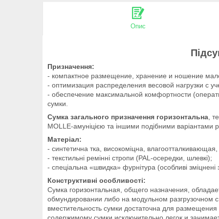
Опис
Підсу
Призначення:
- компактное размещение, хранение и ношение малог
- оптимизация распределения весовой нагрузки с у
- обеспечение максимальной комфортности (операт
сумки.
Сумка загального призначення горизонтальна
, т
MOLLE-амуніцією та іншими подібними варіантами 
Матеріал:
- синтетична тка, високоміцна, влагоотталкивающая, т
- текстильні ремінні стропи (PAL-осередки, шлевкі);
- спеціальна «швидка» фурнітура (особливі зміцнені з
Конструктивні особливості:
Сумка горизонтальная, общего назначения, облад
обмундировании либо на модульном разгрузочном с
вместительность сумки достаточна для размещения 
содержимому сумки исключительно легок и занимае