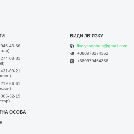
livelyshophelp@gmail.com
 946-43-66
встар)
+380978274362
 274-08-81
+380979464366
ll)
 431-09-21
дафон)
 219-66-61
дафон)
 005-32-19
встар)
в