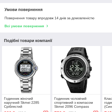
Умови повернення
Повернення товару впродовж 14 днів за домовленістю
Всі умови повернення
Подібні товари компанії
Годинник жіночий
Годинник чоловічий
Клас
наручний Skmei 2285
спортивний з компасом
годи
Сріблястий
Skmei 2096 Compass
(Син
(Чорний з сріблястим)