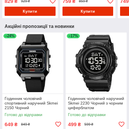
829
759
749
₴
₴
929 ₴
859 ₴
Купити
Купити
Акційні пропозиції та новинки
–24%
–17%
Годинник чоловічий
Годинник чоловічий наручний
спортивний наручний Skmei
Skmei 2230 Чорний з чорним
2150 Чорний
циферблатом
Готово до відправки
Готово до відправки
649
499
₴
₴
849 ₴
599 ₴