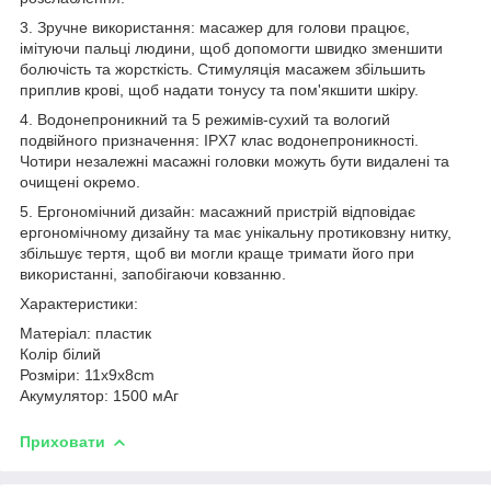
3. Зручне використання: масажер для голови працює,
імітуючи пальці людини, щоб допомогти швидко зменшити
болючість та жорсткість. Стимуляція масажем збільшить
приплив крові, щоб надати тонусу та пом'якшити шкіру.
4. Водонепроникний та 5 режимів-сухий та вологий
подвійного призначення: IPX7 клас водонепроникності.
Чотири незалежні масажні головки можуть бути видалені та
очищені окремо.
5. Ергономічний дизайн: масажний пристрій відповідає
ергономічному дизайну та має унікальну протиковзну нитку,
збільшує тертя, щоб ви могли краще тримати його при
використанні, запобігаючи ковзанню.
Характеристики:
Матеріал: пластик
Колір білий
Розміри: 11x9x8cm
Акумулятор: 1500 мАг
Приховати