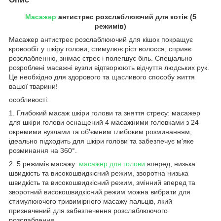
Масажер
антистрес розслаблюючий для котів (5
режимів)
Масажер антистрес розслаблюючий для кішок покращує
кровообіг у шкіру голови, стимулює ріст волосся, сприяє
розслабленню, знімає стрес і полегшує біль. Спеціально
розроблені масажні вузли відтворюють відчуття людських рук.
Це необхідно для здорового та щасливого способу життя
вашої тварини!
особливості:
1. Глибокий масаж шкіри голови та зняття стресу: масажер
для шкіри голови оснащений 4 масажними головками з 24
окремими вузлами та об'ємним глибоким розминанням,
ідеально підходить для шкіри голови та забезпечує м'яке
розминання на 360°.
2. 5 режимів масажу:
масажер для голови
вперед, низька
швидкість та високошвидкісний режим, зворотна низька
швидкість та високошвидкісний режим, змінний вперед та
зворотний високошвидкісний режим можна вибрати для
стимулюючого тривимірного масажу пальців, який
призначений для забезпечення розслаблюючого
розслаблення.