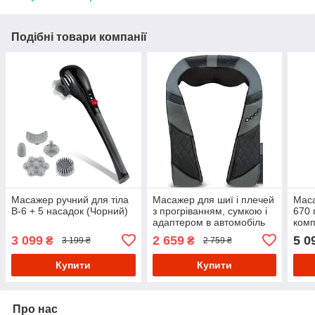
Подібні товари компанії
Масажер ручний для тіла
Масажер для шиї і плечей
Маса
B-6 + 5 насадок (Чорний)
з прогріванням, сумкою і
670 
адаптером в автомобіль
комп
Чорний
реж
3 099
2 659
5 0
₴
₴
3 199 ₴
2 759 ₴
Купити
Купити
Про нас