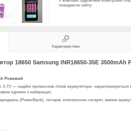
У компанії підключені електронні пла
покидаючи сайту.
Характеристики
ятор 18650 Samsung INR18650-35E 3500mAh 
Ah Рожевий
3,7V — надійні промислові літієві акумулятори, характеризуються
равом одними з найкращих.
ряджань (PowerBank), ліхтарів, електронних сигарет, заміни акумул