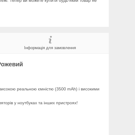
тежі. Тепер ви можете купити будь-який товар не
Інформація для замовлення
Рожевий
 високою реальною ємністю (3500 mAh) і високими
яторів у ноутбуках та інших пристроях!