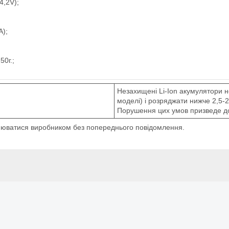
4,2V);
A);
50г.;
Незахищені Li-Ion акумулятори н
моделі) і розряджати нижче 2,5-2
Порушення цих умов призведе до
інюватися виробником без попереднього повідомлення.