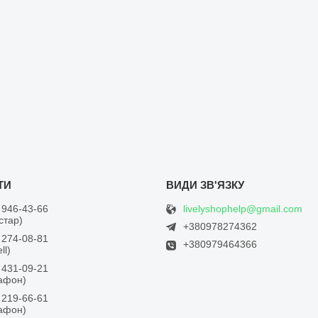
livelyshophelp@gmail.com
 946-43-66
встар)
+380978274362
 274-08-81
+380979464366
ll)
 431-09-21
дафон)
 219-66-61
дафон)