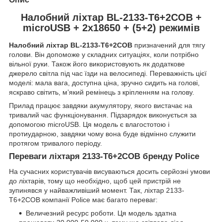
Налобний ліхтар BL-2133-T6+2COB +
microUSB + 2x18650 + (5+2) режимів
Налобний ліхтар BL-2133-T6+2COB
призначений для тягу
голови. Він допоможе у складних ситуаціях, коли потрібно
вільної руки. Також його використовують як додаткове
джерело світла під час їзди на велосипеді. Переважність цієї
моделі: мала вага, доступна ціна, зручно сидить на голові,
яскраво світить, м’який ремінець з кріпленням на голову.
Прилад працює завдяки акумулятору, якого вистачає на
тривалий час функціонування. Підзарядок виконується за
допомогою microUSB. Ця модель є влагостотою і
протиударною, завдяки чому вона буде відмінно служити
протягом тривалого періоду.
Переваги ліхтаря 2133-T6+2COB бренду Police
На сучасних користувачів висуваються досить серйозні умови
до ліхтарів, тому що необхідно, щоб цей пристрій не
зупинявся у найважливіший момент. Так, ліхтар 2133-
T6+2COB компанії Police має багато переваг:
Величезний ресурс роботи. Ця модель здатна