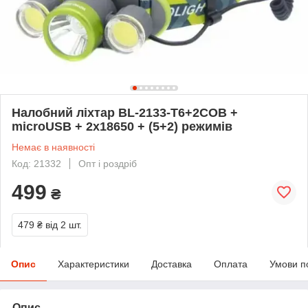
Налобний ліхтар BL-2133-T6+2COB +
microUSB + 2х18650 + (5+2) режимів
Немає в наявності
Код: 21332
Опт і роздріб
499
₴
479 ₴
від 2 шт.
Опис
Характеристики
Доставка
Оплата
Умови п
Опис