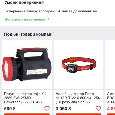
Умови повернення
Повернення товару впродовж 14 днів за домовленістю
Всі умови повернення
Подібні товари компанії
Потужний ліхтар Yajia YJ-
Налобний ліхтар Fenix ​​
Ліхт
2886 5W+2SMD +
HL18R-T V2.0 800лм 125м
EDC2
Powerbank (2хOUT4V) +
(10 режимів) Чорний
3100
ЗУ220В + 3 режими
режи
699
3 050
4 5
₴
₴