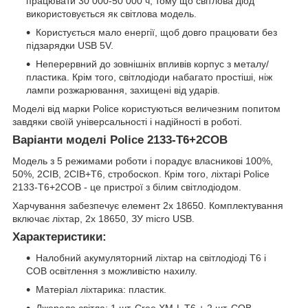
працювати 30 000-50 000 ч, тому що світлова діод
використовується як світлова модель.
Користується мало енергії, щоб довго працювати без
підзарядки USB 5V.
Неперервний до зовнішніх впливів корпус з металу/
пластика. Крім того, світлодіоди набагато простіші, ніж
лампи розжарювання, захищені від ударів.
Моделі від марки Police користуються величезним попитом
завдяки своїй універсальності і надійності в роботі.
Варіанти моделі Police 2133-T6+2COB
Модель з 5 режимами роботи і порадує власникові 100%,
50%, 2СІВ, 2СІВ+Т6, стробоскоп. Крім того, ліхтарі Police
2133-T6+2COB - це пристрої з білим світлодіодом.
Харчування забезпечує елемент 2x 18650. Комплектування
включає ліхтар, 2х 18650, ЗУ micro USB.
Характеристики:
Налобний акумуляторний ліхтар на світлодіоді Т6 і
СОВ освітлення з можливістю нахилу.
Матеріал ліхтарика: пластик.
Джерело світла: 1 шт. Cree XM-L T6 + 2 шт. СОВ.