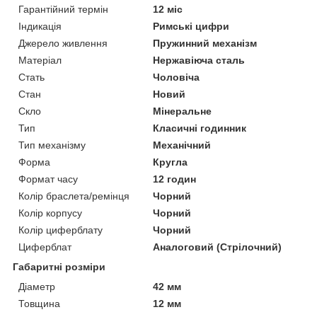
Гарантійний термін
12 міс
Індикація
Римські цифри
Джерело живлення
Пружинний механізм
Матеріал
Нержавіюча сталь
Стать
Чоловіча
Стан
Новий
Скло
Мінеральне
Тип
Класичні годинник
Тип механізму
Механічний
Форма
Кругла
Формат часу
12 годин
Колір браслета/ремінця
Чорний
Колір корпусу
Чорний
Колір циферблату
Чорний
Циферблат
Аналоговий (Стрілочний)
Габаритні розміри
Діаметр
42 мм
Товщина
12 мм