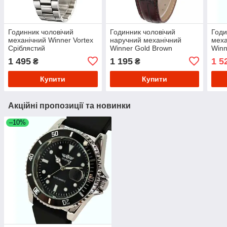
Годинник чоловічий
Годинник чоловічий
Годи
механічний Winner Vortex
наручний механічний
меха
Сріблястий
Winner Gold Brown
Winn
ремі
1 495
1 195
1 5
₴
₴
Купити
Купити
Акційні пропозиції та новинки
–10%