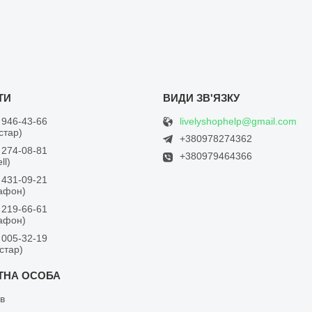
livelyshophelp@gmail.com
 946-43-66
встар)
+380978274362
 274-08-81
+380979464366
ll)
 431-09-21
дафон)
 219-66-61
дафон)
 005-32-19
встар)
в