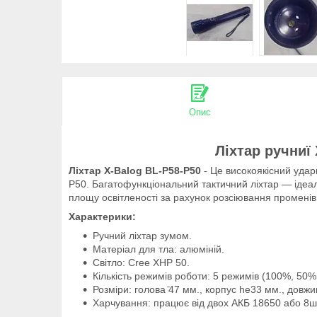
Опис
Ліхтар ручниї
Ліхтар X-Balog BL-P58-P50
- Це високоякісний удар
Р50. Багатофункціональний тактичний ліхтар — ідеа
площу освітленості за рахунок розсіювання променів
Характерики:
Ручний ліхтар зумом.
Матеріал для тла: алюміній.
Світло: Cree XHP 50.
Кількість режимів роботи: 5 режимів (100%, 50
Розміри: голова ̄47 мм., корпус he33 мм., довж
Харчування: працює від двох АКБ 18650 або 8ш