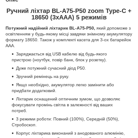
Ручний ліхтар BL-A75-P50 zoom Type-C +
18650 (3xAAA) 5 режимів
Потужний надійний ліхтарик BL-A75-P50,
який допоможе з
освітленням у будь-якому місці завдяки знімному акумулятору
формату 18650. Також у комплекті касета для 3-ох батарейок
AAA.
Заряджається від USB кабелю від будь-якого
пристрою (ноутбук, повір банк, блок у розетку).
Дуже потужний сучасний діод P50.
Зручний ремінець на руку.
Якщо необхідно, акумулятор легко замінити або
придбати додатковий.
Ліхтарик оснащений оптичним зумом, що дозволяє
фокусувати промінь світла в залежності від ваших
потреб.
3 режими роботи: Повний (100%), Середній (50%),
Стробоскоп.
Корпус ліхтарика виконаний з анодованого алюмінію,