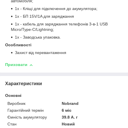
автомобіля;
1х - Кліщі для підключення до акумулятора;
1х - БП 15V/1A для заряджання
1х - кабель для заряджання телефонів 3-в-1 USB
Micro/Type-C/Lightning;
1х - Заводська упаковка.
Особливості
Захист від перевантаження
Приховати
Характеристики
Основні
Виробник
Nobrand
Гарантійний термін
6 міс
Ємність акумулятору
39.8 А. г
Стан
Новий