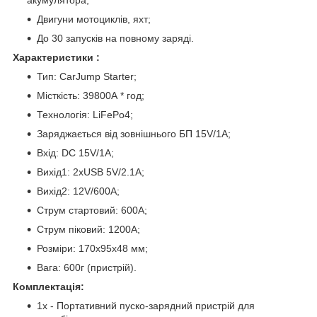
акумулятора;
Двигуни мотоциклів, яхт;
До 30 запусків на повному заряді.
Характеристики :
Тип: CarJump Starter;
Місткість: 39800А * год;
Технологія: LiFePo4;
Заряджається від зовнішнього БП 15V/1A;
Вхід: DC 15V/1A;
Вихід1: 2xUSB 5V/2.1А;
Вихід2: 12V/600A;
Струм стартовий: 600A;
Струм піковий: 1200A;
Розміри: 170x95x48 мм;
Вага: 600г (пристрій).
Комплектація:
1х - Портативний пуско-зарядний пристрій для