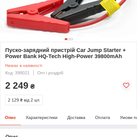
Пуско-зарядний пристрій Car Jump Starter +
Power Bank HQ-Tech High-Power 39800mAh
Немає в наявності
Код: 398021
Опт і роздріб
2 249
₴
2 129 ₴
від 2 шт.
Опис
Характеристики
Доставка
Оплата
Умови п
Опис