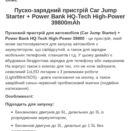
Пуско-зарядний пристрій Car Jump
Starter + Power Bank HQ-Tech High-Power
39800mAh
Пусковий пристрій для автомобіля (Car Jump Starter) +
Power Bank HQ-Tech High-Power 39800
- це пристрій, який
може застосовуватися для запуску автомобіля з
акумулятором, що сів/відсутній, а також для зарядки
мобільних телефонів, планшетів і т.д. У цьому девайсі є
вбудована бездротова зарядка для телефону або навушників.
На корпусі також є компас для тих, хто не хоче заблукати,
невеликий 1xLED ліхтарик з 3 режимами роботи
(Light/Blink/SOS) - довге натискання на кнопку, а також
аварійний синьо-червоний проблисковий маячок (подвійне
натискання).
Особливості:
Підходить для запуску:
Бензинових двигунів до 6L, дизельних до 3L із
розрядженим акумулятором;
Бензинові двигуни до 3L, дизельні до 1.5L без