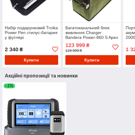
Набір подарунковий Troika
Багатоканальний блок
Порт
Power Pen стилус-батарея
живлення Charger
акум
у футлярі
Bandera Power-860 S Apex
2000
860000 мА·год 3200
Чор
123 999
₴
Вт·год
2 340
1 3
₴
124 999 ₴
Купити
Купити
Акційні пропозиції та новинки
–1%