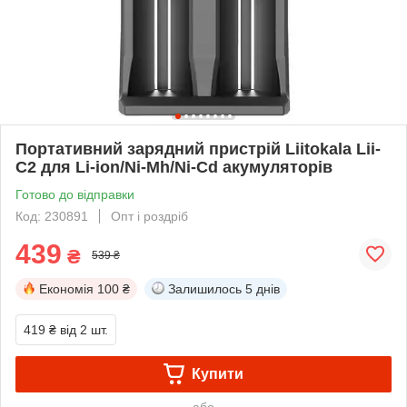
Портативний зарядний пристрій Liitokala Lii-
C2 для Li-ion/Ni-Mh/Ni-Cd акумуляторів
Готово до відправки
Код: 230891
Опт і роздріб
439
₴
539 ₴
Економія
100 ₴
Залишилось
5 днів
419 ₴
від 2 шт.
Купити
або