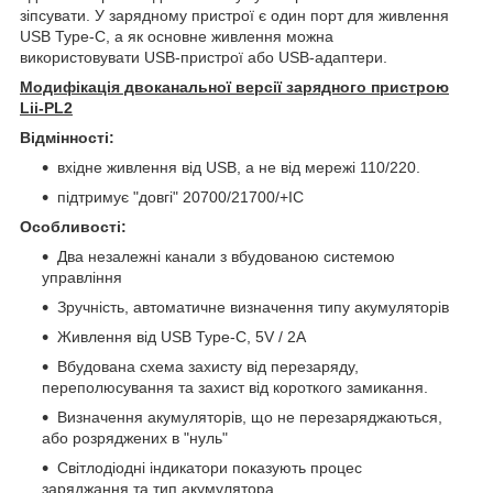
зіпсувати. У зарядному пристрої є один порт для живлення
USB Type-C, а як основне живлення можна
використовувати USB-пристрої або USB-адаптери.
Модифікація двоканальної версії зарядного пристрою
Lii-PL2
Відмінності:
вхідне живлення від USB, а не від мережі 110/220.
підтримує "довгі" 20700/21700/+IC
Особливості:
Два незалежні канали з вбудованою системою
управління
Зручність, автоматичне визначення типу акумуляторів
Живлення від USB Type-C, 5V / 2A
Вбудована схема захисту від перезаряду,
переполюсування та захист від короткого замикання.
Визначення акумуляторів, що не перезаряджаються,
або розряджених в "нуль"
Світлодіодні індикатори показують процес
заряджання та тип акумулятора