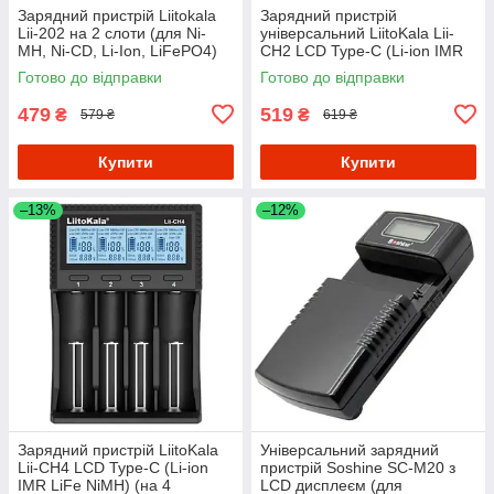
Зарядний пристрій Liitokala
Зарядний пристрій
Lii-202 на 2 слоти (для Ni-
універсальний LiitoKala Lii-
MH, Ni-CD, Li-Ion, LiFePO4)
CH2 LCD Type-C (Li-ion IMR
LiFe NiMH) на 2 акумулятори
Готово до відправки
Готово до відправки
479
519
₴
₴
579 ₴
619 ₴
Купити
Купити
–13%
–12%
Зарядний пристрій LiitoKala
Універсальний зарядний
Lii-CH4 LCD Type-C (Li-ion
пристрій Soshine SC-M20 з
IMR LiFe NiMH) (на 4
LCD дисплеєм (для