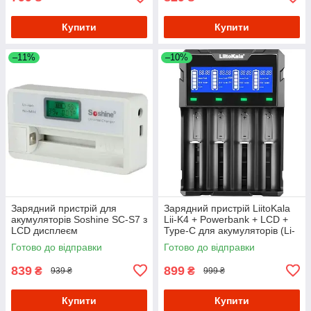
Купити
Купити
–11%
–10%
Зарядний пристрій для
Зарядний пристрій LiitoKala
акумуляторів Soshine SC-S7 з
Lii-K4 + Powerbank + LCD +
LCD дисплеєм
Type-C для акумуляторів (Li-
ion IMR LiFe NiMH/CD) на 4
Готово до відправки
Готово до відправки
канали
839
899
₴
₴
939 ₴
999 ₴
Купити
Купити