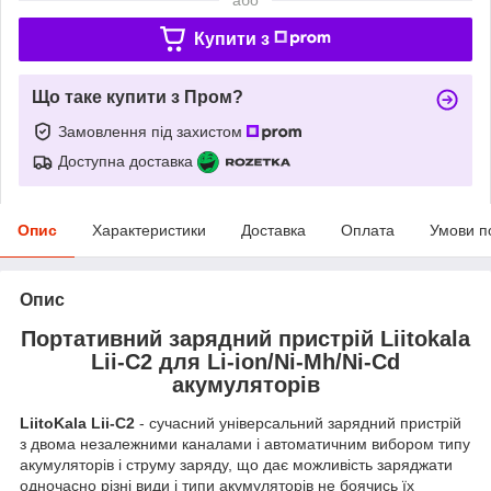
Купити з
Що таке купити з Пром?
Замовлення під захистом
Доступна доставка
Опис
Характеристики
Доставка
Оплата
Умови п
Опис
Портативний зарядний пристрій Liitokala
Lii-C2 для Li-ion/Ni-Mh/Ni-Cd
акумуляторів
LiitoKala Lii-C2
- сучасний універсальний зарядний пристрій
з двома незалежними каналами і автоматичним вибором типу
акумуляторів і струму заряду, що дає можливість заряджати
одночасно різні види і типи акумуляторів не боячись їх