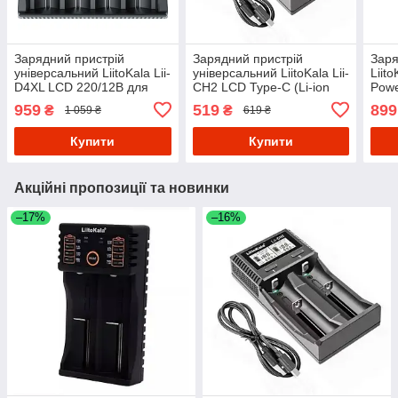
Зарядний пристрій
Зарядний пристрій
Заря
універсальний LiitoKala Lii-
універсальний LiitoKala Lii-
Liito
D4XL LCD 220/12B для
CH2 LCD Type-C (Li-ion
Powe
акумуляторів (Li-ion IMR
IMR LiFe NiMH) на 2
C дл
959
519
899
₴
₴
1 059 ₴
619 ₴
LiFe NiMH Ni-CD+Крона)
акумулятори
IMR 
кана
Купити
Купити
Акційні пропозиції та новинки
–17%
–16%