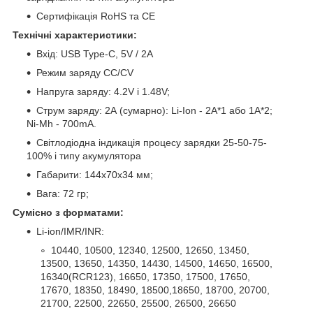
Сертифікація RoHS та CE
Технічні характеристики:
Вхід: USB Type-C, 5V / 2A
Режим заряду CC/CV
Напруга заряду: 4.2V і 1.48V;
Струм заряду: 2А (сумарно): Li-Ion - 2A*1 або 1A*2;
Ni-Mh - 700mA.
Світлодіодна індикація процесу зарядки 25-50-75-
100% і типу акумулятора
Габарити: 144х70х34 мм;
Вага: 72 гр;
Сумісно з форматами:
Li-ion/IMR/INR:
10440, 10500, 12340, 12500, 12650, 13450,
13500, 13650, 14350, 14430, 14500, 14650, 16500,
16340(RCR123), 16650, 17350, 17500, 17650,
17670, 18350, 18490, 18500,18650, 18700, 20700,
21700, 22500, 22650, 25500, 26500, 26650