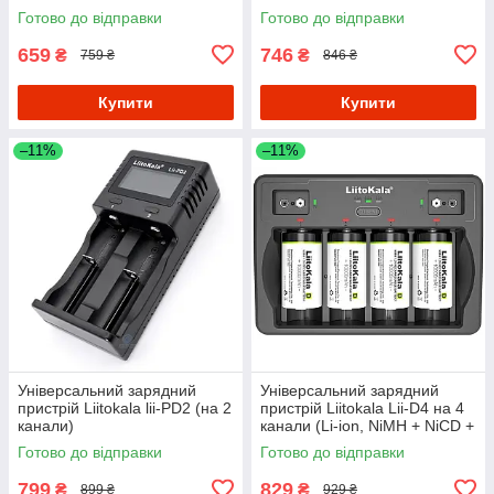
акумулятори)
фотоапаратів, відеокамер)
Готово до відправки
Готово до відправки
659
746
₴
₴
759 ₴
846 ₴
Купити
Купити
–11%
–11%
Універсальний зарядний
Універсальний зарядний
пристрій Liitokala lii-PD2 (на 2
пристрій Liitokala Lii-D4 на 4
канали)
канали (Li-ion, NiMH + NiCD +
крона) Type-C
Готово до відправки
Готово до відправки
799
829
₴
₴
899 ₴
929 ₴