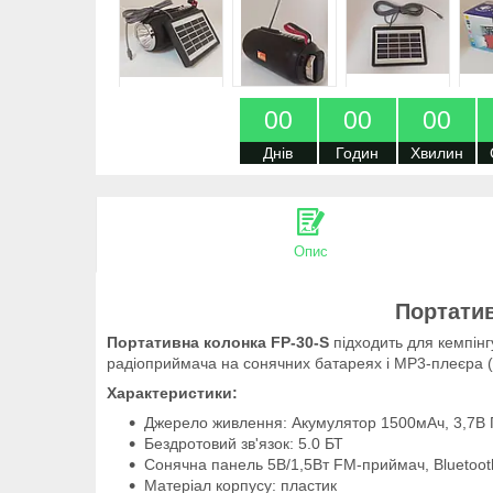
0
0
0
0
0
0
Днів
Годин
Хвилин
Опис
Портати
Портативна колонка FP-30-S
підходить для кемпінг
радіоприймача на сонячних батареях і MP3-плеєра (
Характеристики:
Джерело живлення: Акумулятор 1500мАч, 3,7В П
Бездротовий зв'язок: 5.0 БТ
Сонячна панель 5В/1,5Вт FM-приймач, Bluetoot
Матеріал корпусу: пластик