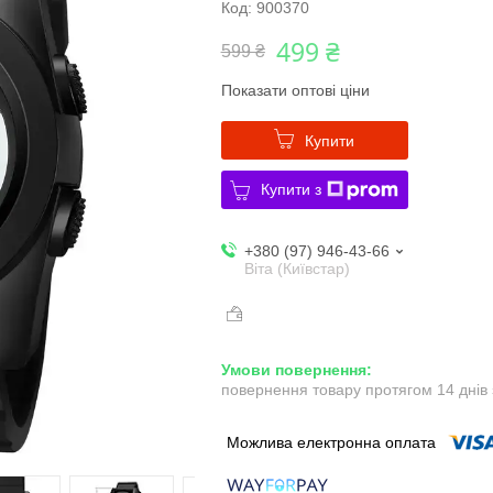
Код:
900370
499 ₴
599 ₴
Показати оптові ціни
Купити
Купити з
+380 (97) 946-43-66
Віта (Київстар)
повернення товару протягом 14 днів