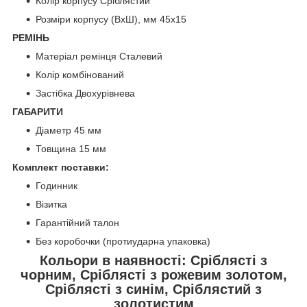
Колір корпусу Сріблястий
Розміри корпусу (ВхШ), мм 45х15
РЕМІНЬ
Матеріал ремінця Сталевий
Колір комбінований
Застібка Двохурівнева
ГАБАРИТИ
Діаметр 45 мм
Товщина 15 мм
Комплект поставки:
Годинник
Візитка
Гарантійний талон
Без коробочки (протиударна упаковка)
Кольори в наявності: Сріблясті з
чорним, Сріблясті з рожевим золотом,
Сріблясті з синім, Сріблястий з
золотистим