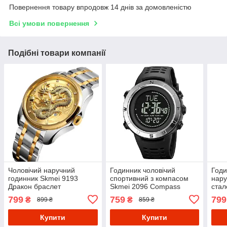
Повернення товару впродовж 14 днів за домовленістю
Всі умови повернення
Подібні товари компанії
Чоловічий наручний
Годинник чоловічий
Годи
годинник Skmei 9193
спортивний з компасом
нару
Дракон браслет
Skmei 2096 Compass
стал
(Сріблястий браслет)
(Чорний з сріблястим)
(Чор
799
759
799
₴
₴
899 ₴
859 ₴
Купити
Купити