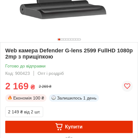
Web камера Defender G-lens 2599 FullHD 1080p
2mp з прищіпкою
Готово до відправки
Код: 900423
Опт і роздріб
2 169
₴
2 269 ₴
Економія
100 ₴
Залишилось
1 день
2 149 ₴
від 2 шт.
Купити
або