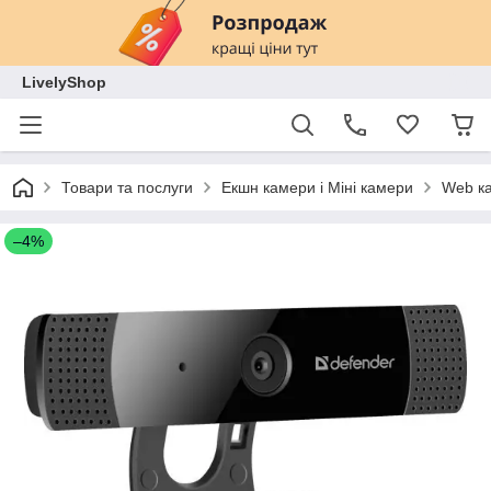
LivelyShop
Товари та послуги
Екшн камери і Міні камери
Web ка
–4%