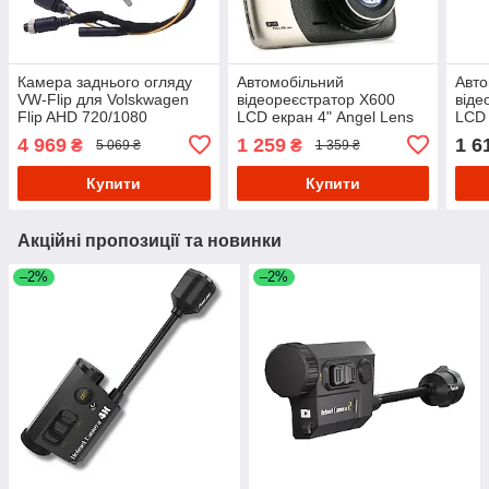
Камера заднього огляду
Автомобільний
Авто
VW-Flip для Volskwagen
відеореєстратор X600
віде
Flip AHD 720/1080
LCD екран 4" Angel Lens
LCD 
1080P Full HD метал
каме
4 969
1 259
1 6
₴
₴
5 069 ₴
1 359 ₴
Купити
Купити
Акційні пропозиції та новинки
–2%
–2%