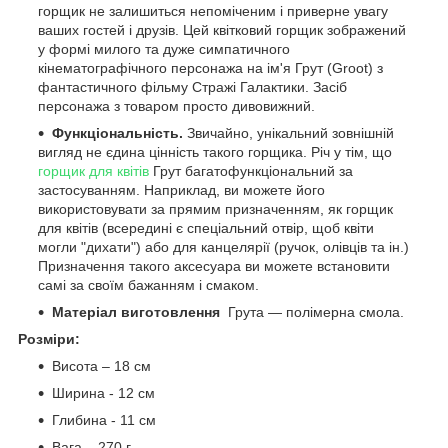
горщик не залишиться непоміченим і приверне увагу
ваших гостей і друзів. Цей квітковий горщик зображений
у формі милого та дуже симпатичного
кінематографічного персонажа на ім'я Грут (Groot) з
фантастичного фільму Стражі Галактики. Засіб
персонажа з товаром просто дивовижний.
Функціональність.
Звичайно, унікальний зовнішній
вигляд не єдина цінність такого горщика. Річ у тім, що
горщик для квітів
Грут багатофункціональний за
застосуванням. Наприклад, ви можете його
використовувати за прямим призначенням, як горщик
для квітів (всередині є спеціальний отвір, щоб квіти
могли "дихати") або для канцелярії (ручок, олівців та ін.)
Призначення такого аксесуара ви можете встановити
самі за своїм бажанням і смаком.
Матеріал виготовлення
Грута — полімерна смола.
Розміри:
Висота – 18 см
Ширина - 12 см
Глибина - 11 см
Вага – 270 г.