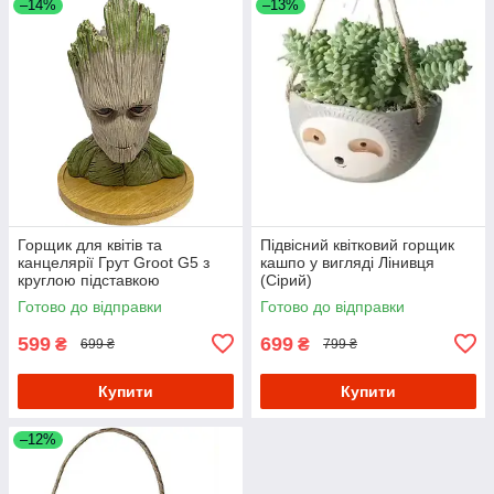
–14%
–13%
Горщик для квітів та
Підвісний квітковий горщик
канцелярії Грут Groot G5 з
кашпо у вигляді Лінивця
круглою підставкою
(Сірий)
Готово до відправки
Готово до відправки
599
699
₴
₴
699 ₴
799 ₴
Купити
Купити
–12%