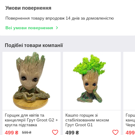
Умови повернення
Повернення товару впродовж 14 днів за домовленістю
Всі умови повернення
Подібні товари компанії
Горщик для квітів та
Кашпо горщик зі
Горщ
канцелярії Грут Groot G2 +
стабілізованим мохом
канц
кругла підставка
Грут Groot G1
Чер
499
499
499
₴
₴
599 ₴