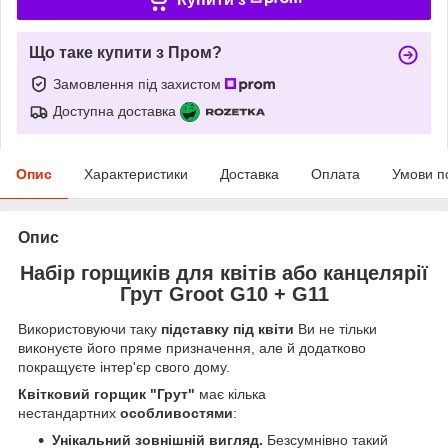
Що таке купити з Пром?
Замовлення під захистом
Доступна доставка
Опис
Характеристики
Доставка
Оплата
Умови п
Опис
Набір горщиків для квітів або канцелярії
Грут Groot G10 + G11
Використовуючи таку
підставку під квіти
Ви не тільки
виконуєте його пряме призначення, але й додатково
покращуєте інтер'єр свого дому.
Квітковий горщик "Грут"
має кілька
нестандартних
особливостями
:
Унікальний зовнішній вигляд.
Безсумнівно такий