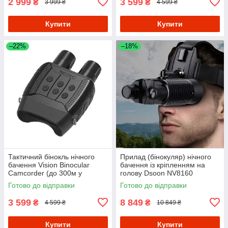
2 999
3 599
₴
₴
3 999 ₴
4 599 ₴
Купити
Купити
–22%
–18%
Тактичний бінокль нічного
Прилад (бінокуляр) нічного
бачення Vision Binocular
бачення із кріпленням на
Camcorder (до 300м у
голову Dsoon NV8160
темряві)
Готово до відправки
Готово до відправки
3 599
8 849
₴
₴
4 599 ₴
10 849 ₴
Купити
Купити