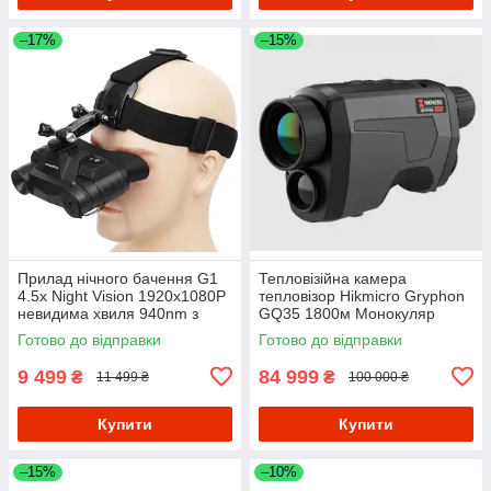
–17%
–15%
Прилад нічного бачення G1
Тепловізійна камера
4.5х Night Vision 1920x1080P
тепловізор Hikmicro Gryphon
невидима хвиля 940nm з
GQ35 1800м Монокуляр
кріпленням на голову
Готово до відправки
Готово до відправки
9 499
84 999
₴
₴
11 499 ₴
100 000 ₴
Купити
Купити
–15%
–10%