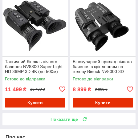
Тактичний бінокль нічного
Бінокулярний прилад нічного
бачення NV8300 Super Light
бачення з кріпленням на
HD 36MP 3D 4K (до 500м)
голову Binock NV8000 3D
Gen2 з відео та фото (до
Готово до відправки
Готово до відправки
400м)
11 499
8 899
₴
₴
13 499 ₴
9 899 ₴
Купити
Купити
Показати ще
Про нас