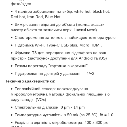
фото/відео
4 палітри зображення на вибір: white hot, black hot,
Red hot, Iron Red, Blue Hot
Вимірювання відстані до об'єкта (можна вказати
висоту об'єкта та зазначити верх. і нижні межі)
Спостереження за точкою з найвищою температурою
Підтримка Wi-Fi, Type-C USB plus, Micro HDMI,
Фірмове ПЗ для передавання відео/фото на ваш
пристрій (застосунок доступний для Android та iOS)
Режим перегляду "картинка в картинці"
Підстроювання діоптрій у діапазоні — 4/+2
Технічні характеристики:
Тепловізійний сенсор: неохолоджувана
мікроболометрична матриця фокальної площини з o
сиду вaнaдія (VOx)
Спектральний діапазон: 8 μm - 14 μm
Температурна чутливість: ≤ 50 mk (за 25 °C), f# = 1.0
Роздільна здатність мікроболометра: 400 x 300 px