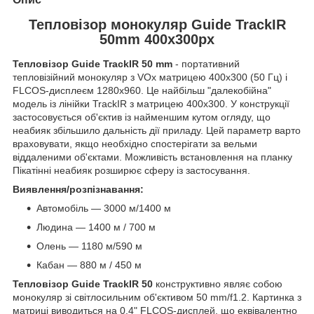
Тепловізор монокуляр Guide TrackIR
50mm 400x300px
Тепловізор Guide TrackIR 50 mm
- портативний
тепловізійний монокуляр з VOx матрицею 400х300 (50 Гц) і
FLCOS-дисплеєм 1280x960. Це найбільш "далекобійна"
модель із лінійки TrackIR з матрицею 400х300. У конструкції
застосовується об'єктив із найменшим кутом огляду, що
неабияк збільшило дальність дії приладу. Цей параметр варто
враховувати, якщо необхідно спостерігати за вельми
віддаленими об'єктами. Можливість встановлення на планку
Пікатінні неабияк розширює сферу із застосування.
Виявлення/розпізнавання:
Автомобіль — 3000 м/1400 м
Людина — 1400 м / 700 м
Олень — 1180 м/590 м
Кабан — 880 м / 450 м
Тепловізор
Guide TrackIR 50
конструктивно являє собою
монокуляр зі світлосильним об'єктивом 50 mm/f1.2. Картинка з
матриці виводиться на 0.4" FLCOS-дисплей, що еквівалентно