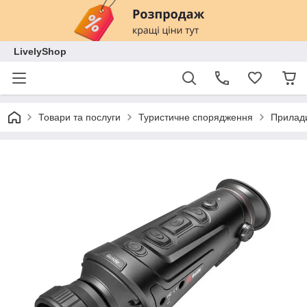
LivelyShop
Товари та послуги
Туристичне спорядження
Прилади