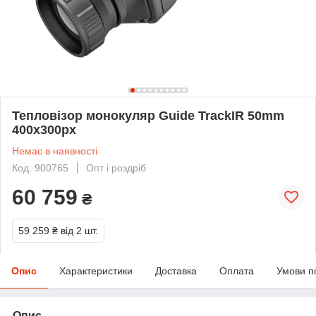
Тепловізор монокуляр Guide TrackIR 50mm
400x300px
Немає в наявності
Код: 900765
Опт і роздріб
60 759
₴
59 259 ₴
від 2 шт.
Опис
Характеристики
Доставка
Оплата
Умови п
Опис