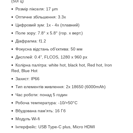
(50Гц)
Розмір пікселя: 17 μm
Оптичне збільшення: 3.3х
Цифровий зум: 1х - 4х (плавний)
Поле зору: 7.8° x 5.8° (гор. x верт.)
Діафрагма: f1.2
Фокусна відстань об'єктива: 50 мм
Дисплей: 0.4", FLCOS, 1280 x 960 px
Колірна палітра: white hot, black hot, Red hot, Iron
Red, Blue Hot
Захист: IP66
Тип елементів живлення: 2x 18650 (6000mAh)
Час роботи: понад 5 годин
Робоча температура: -10/+50°C
Вбудована пам'ять: 16 Гб
Модуль Wi-fi
Інтерфейс: USB Type-C plus, Micro HDMI