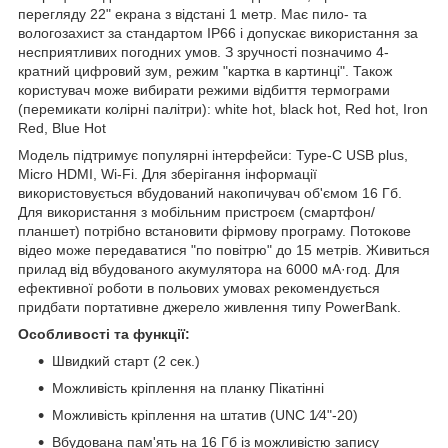
перегляду 22" екрана з відстані 1 метр. Має пило- та
вологозахист за стандартом IP66 і допускає використання за
несприятливих погодних умов. З зручності позначимо 4-
кратний цифровий зум, режим "картка в картинці". Також
користувач може вибирати режими відбиття термограми
(перемикати колірні палітри): white hot, black hot, Red hot, Iron
Red, Blue Hot
Модель підтримує популярні інтерфейси: Type-C USB plus,
Micro HDMI, Wi-Fi. Для зберігання інформації
використовується вбудований накопичувач об'ємом 16 Гб.
Для використання з мобільним пристроєм (смартфон/
планшет) потрібно встановити фірмову програму. Потокове
відео може передаватися "по повітрю" до 15 метрів. Живиться
прилад від вбудованого акумулятора на 6000 мА·год. Для
ефективної роботи в польових умовах рекомендується
придбати портативне джерело живлення типу PowerBank.
Особливості та функції:
Швидкий старт (2 сек.)
Можливість кріплення на планку Пікатінні
Можливість кріплення на штатив (UNC 1⁄4"-20)
Вбудована пам'ять на 16 Гб із можливістю запису