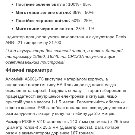
Постійне зелене світло:
100% - 85%;
Миготливе зелене світло:
85% - 50%;
Постійне червоне світло:
50% - 25%;
Миготливе червоне світло:
25% - 1%.
Індикатор працює за умови використання акумулятора Fenix
ARB-L21 типорозміру 21700.
Li-ion акумулятори без захисної плати, а також батареї
типорозміру 18650, 16340 та CR123A несумісні з цим
освітлювальним пристроєм!
Фізичні параметри
Алюміній A6061-T6 виступає матеріалом корпусу, а
анодоване покриття типу HAIII захищає від появи слідів
окислення та корозії. Твердість сплаву — гарант збереження
працездатності внутрішньої електроніки в ситуації, якщо
пристрій упав з висоти 1-1.5 метри. Герметичність оболонки
згідно з класом IP68 запобігає попаданню всередину вологи в
разі занурення ліхтаря у воду на глибину до 2-х метрів.
Розміри PD36R V2.0 становлять 140.7 мм (довжина) х 26.5 мм
(діаметр голови) х 25.5 мм (діаметр хвоста). Вага ліхтаря
разом з акумулятором дорівнює 167 грамам.