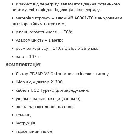
є захист від перегріву, запам'ятовування останнього
режиму, світлодіодна індикація рівня заряду;
матеріал корпусу – алюміній A6061-T6 з анодованим
антикорозійним покриттям;
рівень герметичності – IP68;
удароміцність – 1 метр;
розміри корпусу – 140.7 х 26.5 х 25.5 мм;
вага – 167 г.
Комплектація:
Ліхтар PD36R V2.0 зі знімною кліпсою з титану,
li-ion акумулятор 21700,
кабель USB Type-C для заряджання,
ущільнювальне кільце (запасне),
чохол для кріплення на поясі,
темляк,
інструкція,
гарантійний талон.