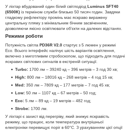
У ліхтар вбудований один білий світлодіод
Luminus SFT40
(6500К)
із терміном служби близько 50 тисяч годин. Завдяки
гладкому рефлектору промінь має яскраво виражену
центральну пляму з мінімальним бічним засвіченням,
дозволяючи якісно освітлювати об'єкти на далеких відстанях.
Режими роботи
Потужність світла
PD36R V2.0
стартує з 5 люмен у режимі
Eco. Всього інтерфейс налічує шість варіантів освітлення,
включно з миготливим стробоскопом, що підходить для подачі
яскравих світлових сигналів в екстреній ситуації.
Turbo:
1700 лм – 39240 кд – 396 метрів – 3 год 30 хв;
High:
800 лм – 18016 кд – 268 метрів – 4 год 15 хв;
Med:
350 лм – 7809 кд – 177 метрів – 7 год 45 хв;
Low:
50 лм – 1107 кд – 67 метрів – 50 год;
Eco:
5 лм – 89 кд – 19 метрів – 482 год;
Strobe:
1700 лм.
У ліхтарі є захист від перегріву, який знижує яскравість
режиму, що працює, коли температура внутрішньої
електроніки перевищує поріг в 60°C. З урахуванням цієї опції