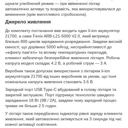
шукати улюблений режим — при ввімкненні ліхтар
автоматично активує ту яскравість, яка використовувалася до
вимкнення (крім миготливого стробоскопа).
Джерело живлення
До комплекту постачання вже входить один li-ion акумулятор
21700, а саме Fenix ARB-L21-5000 V2.0, який витримує
близько 800 циклів заряджання-розряджання. Завдяки високій
ємності, що дорівнює 5000 мАгод, несприйнятливості до
«ефекту пам'яті» та впливу температурних перепадів,
елемент забезпечує безперебійне живлення ліхтаря. Робоча
напруга моделі складає 4.2 В, а робочий струм — 3 А.
Виробник також допускає використання з ліхтарем li-ion
акумуляторів 21700 від інших виробників за умови, що їхня
номінальна напруга живлення становить 3.6 В.
Зарядний порт USB Type-C вбудований в голову ліхтаря та
закритий заглушкою. Порт підтримує технологію швидкого
заряджання 18 Вт (9В / 2А), завдяки чому зарядний процес
триває не більше 2.5 годин.
У ліхтарі також передбачено індикатор рівня заряду елемента
живлення, який автоматично активується на 3 секунди під час
кожної активації освітлення.