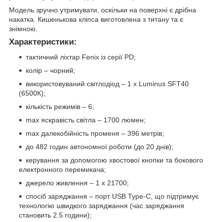
Модель зручно утримувати, оскільки на поверхні є дрібна
накатка. Кишенькова кліпса виготовлена з титану та є
знімною.
Характеристики:
тактичний ліхтар Fenix із серії PD;
колір – чорний;
використовуваний світлодіод – 1 х Luminus SFT40
(6500К);
кількість режимів – 6;
max яскравість світла – 1700 люмен;
max далекобійність променя – 396 метрів;
до 482 годин автономної роботи (до 20 днів);
керування за допомогою хвостової кнопки та бокового
електронного перемикача;
джерело живлення – 1 х 21700;
спосіб заряджання – порт USB Type-C, що підтримує
технологію швидкого заряджання (час заряджання
становить 2.5 години);