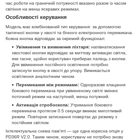
час роботи на граничній потужності вказано разом із часом
світіння на менш яскравих режимах.
Особливості керування
Модель має комбінований тип керування: за допомогою
тактичної кнопки у хвості та бічного електронного перемикача.
Кожна кнопка відповідає за окремий функціонал:
Увімкнення та вимкнення ліхтаря:
напівнатискання
хвостової кнопки відповідає за миттєву активацію світла,
яке гасне, щойно користувач прибирає палець з кнопки.
Для ввімкнення постійного освітлення потрібно
затиснути кнопку в хвості до упору. Вимикається
освітлення аналогічним чином.
Перемикання між режимами:
Одноразове клацання
бокового перемикача при увімкненому світлі змінює
поточний режим на наступний, менш потужний.
Активація стробоскопа:
Утримання бокового
перемикача протягом 0.5 секунди вмикає миготливий
режим. Повторне затискання повертає до режиму з
постійним світлом.
Інтелектуальна схема пам'яті — ще одна корисна опція у
PD36R V2.0. Таким чином, користувачу не потрібно знову