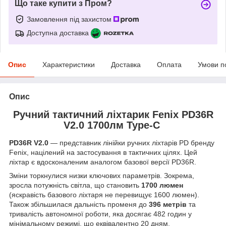
Що таке купити з Пром?
Замовлення під захистом
Доступна доставка
Опис
Характеристики
Доставка
Оплата
Умови п
Опис
Ручний тактичний ліхтарик Fenix PD36R
V2.0 1700лм Type-C
PD36R V2.0
— представник лінійки ручних ліхтарів PD бренду
Fenix, націлений на застосування в тактичних цілях. Цей
ліхтар є вдосконаленим аналогом базової версії PD36R.
Зміни торкнулися низки ключових параметрів. Зокрема,
зросла потужність світла, що становить
1700 люмен
(яскравість базового ліхтаря не перевищує 1600 люмен).
Також збільшилася дальність променя до
396 метрів
та
тривалість автономної роботи, яка досягає 482 годин у
мінімальному режимі, що еквівалентно 20 дням.