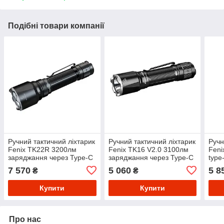
Подібні товари компанії
Ручний тактичний ліхтарик
Ручний тактичний ліхтарик
Ручн
Fenix TK22R 3200лм
Fenix TK16 V2.0 3100лм
Feni
заряджання через Type-C
заряджання через Type-C
type
(Чорний)
(Чорний)
7 570
5 060
5 8
₴
₴
Купити
Купити
Про нас