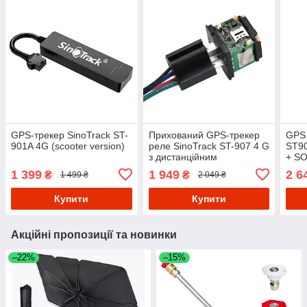
GPS-трекер SinoTrack ST-
Прихований GPS-трекер
GPS 
901A 4G (scooter version)
реле SinoTrack ST-907 4 G
ST90
з дистанційним
+ SO
блокуванням двигуна
APP
1 399
1 949
2 6
₴
₴
1 499 ₴
2 049 ₴
Купити
Купити
Акційні пропозиції та новинки
–22%
–15%