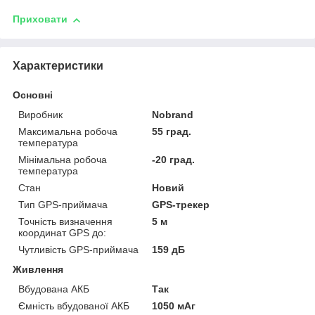
Приховати
Характеристики
Основні
Виробник
Nobrand
Максимальна робоча
55 град.
температура
Мінімальна робоча
-20 град.
температура
Стан
Новий
Тип GPS-приймача
GPS-трекер
Точність визначення
5 м
координат GPS до:
Чутливість GPS-приймача
159 дБ
Живлення
Вбудована АКБ
Так
Ємність вбудованої АКБ
1050 мАг