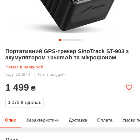
Портативний GPS-трекер SinoTrack ST-903 з
акумулятором 1050mAh та мікрофоном
Немає в наявності
Код: 703842
Опт і роздріб
1 499
₴
1 379 ₴
від 2 шт.
Опис
Характеристики
Доставка
Оплата
Умови п
Опис