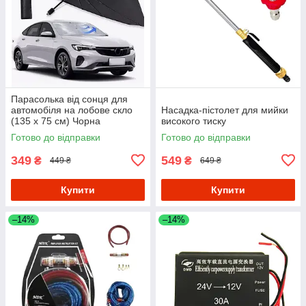
Парасолька від сонця для
автомобіля на лобове скло
Насадка-пістолет для мийки
(135 х 75 см) Чорна
високого тиску
Готово до відправки
Готово до відправки
349
549
₴
₴
449 ₴
649 ₴
Купити
Купити
–14%
–14%