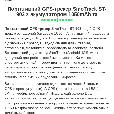
Портативний GPS-трекер SinoTrack ST-
903 з акумулятором 1050mAh та
мікрофоном
Портативний GPS-трекер SinoTrack ST-903
– цей GPS-
трекер оснащений батареєю 1050 mAh та здатний працювати
без підзарядки до 10 днів. Простий в установці та не вимагає
підключення проводів. Підходить для дітей, тварин,
автомобілів, мотоциклів, велосипедів та особистої безпеки.
Безкоштовний додаток від SinoTrack (Android, IOS, web)
доступний для роботи російською мовою. Ви можете
спостерігати онлайн переміщення з точністю до 5 метрів,
переглядати історію переміщення за певний період,
вибудовувати геопаркан, дивитися пройдений кілометр і час
зупинки. Має якісний вбудований мікрофон.
Визначення розташування здійснюється через 3 канали –
GPS (через супутники), A-GPS (через інтернет) та LBS (через
виїння мобільного зв'язку). Якщо злодій зажене Ваш
автомобіль у гараж чи місце, де немає зв'язку із супутниками,
пристрій почне визначати координати через інтернет (точність
10-50 метрів) або за вежами мобільного зв'язку. Максимальна
точність та безпека.