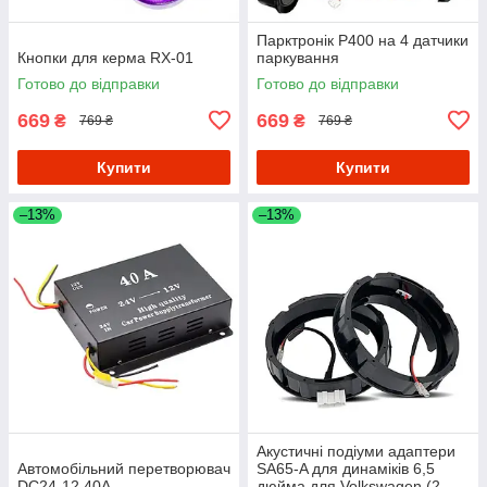
Парктронік P400 на 4 датчики
Кнопки для керма RX-01
паркування
Готово до відправки
Готово до відправки
669
669
₴
₴
769 ₴
769 ₴
Купити
Купити
–13%
–13%
Акустичні подіуми адаптери
Автомобільний перетворювач
SA65-A для динаміків 6,5
DC24-12 40A
дюйма для Volkswagen (2