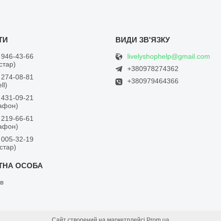
livelyshophelp@gmail.com
 946-43-66
встар)
+380978274362
 274-08-81
+380979464366
ll)
 431-09-21
дафон)
 219-66-61
дафон)
 005-32-19
встар)
в
Сайт створений на маркетплейсі
Prom.ua