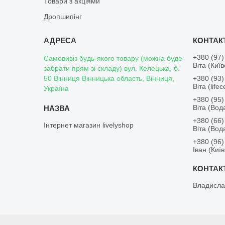
Товари з акціями
Дропшипінг
+380 (97)
Самовивіз будь-якого товару (можна буде
Віта (Киї
забрати прям зі складу) вул. Келецька, б.
50 Вінниця Вінницька область, Вінниця,
+380 (93)
Віта (lifece
Україна
+380 (95)
Віта (Во
+380 (66)
Інтернет магазин livelyshop
Віта (Во
+380 (96)
Іван (Киї
Владисла