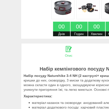
0
0
0
0
0
0
Днів
Годин
Хвилин
Опис
Набір кемпінгового посуду N
Набір посуду Naturehike 3-4 NH (2 каструлі+ кр
кришки до них, сковорідку, 3 миски та додаткову кухо
можна скласти один в одного, заощаджуючи корисний
уникнути пригоряння їжі, та легко миються. Основні 
Характеристика:
матеріал казанок та сковороди: анодований алю
матеріал додаткового посуду: харчовий пластик