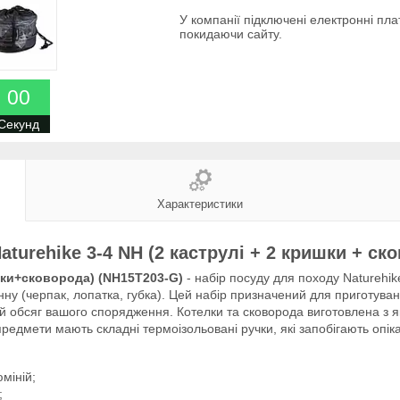
У компанії підключені електронні пла
покидаючи сайту.
0
0
Секунд
Характеристики
aturehike 3-4 NH (2 каструлі + 2 кришки + ск
ишки+сковорода) (NH15T203-G)
- набір посуду для походу Naturehik
нну (черпак, лопатка, губка). Цей набір призначений для приготування
 обсяг вашого спорядження. Котелки та сковорода виготовлена ​​з 
предмети мають складні термоізольовані ручки, які запобігають опік
міній;
;