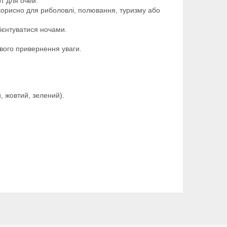
т для очей.
 корисно для риболовлі, полювання, туризму або
ієнтуватися ночами.
йвого привернення уваги.
, жовтий, зелений).