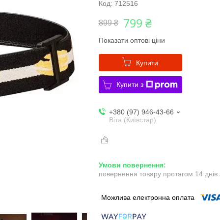
Код:
712516
799 ₴
899 ₴
Показати оптові ціни
Купити
Купити з
+380 (97) 946-43-66
Віта (Київстар)
повернення товару протягом 14 днів