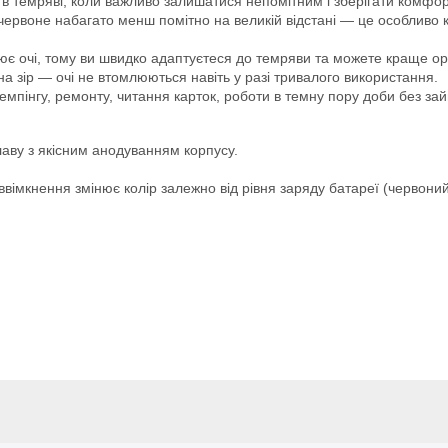
в темряві, коли важливо залишатися непомітним і зберігати комфор
а червоне набагато менш помітно на великій відстані — це особливо
ює очі, тому ви швидко адаптуєтеся до темряви та можете краще ор
 зір — очі не втомлюються навіть у разі тривалого використання.
емпінгу, ремонту, читання карток, роботи в темну пору доби без за
лаву з якісним анодуванням корпусу.
ввімкнення змінює колір залежно від рівня заряду батареї (червоний