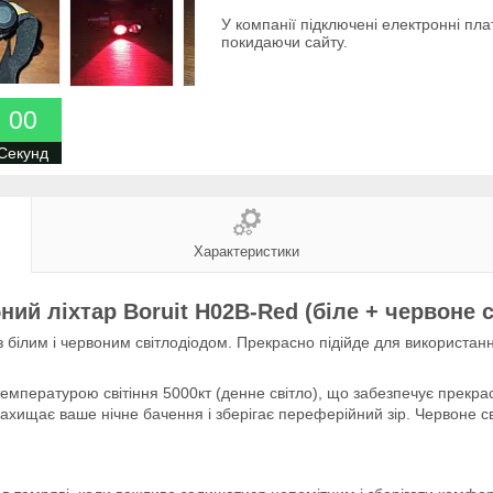
У компанії підключені електронні пла
покидаючи сайту.
0
0
Секунд
Характеристики
ний ліхтар Boruit H02B-Red (біле + червоне с
 білим і червоним світлодіодом. Прекрасно підійде для використання
з температурою світіння 5000кт (денне світло), що забезпечує прек
 захищає ваше нічне бачення і зберігає переферійний зір. Червоне 