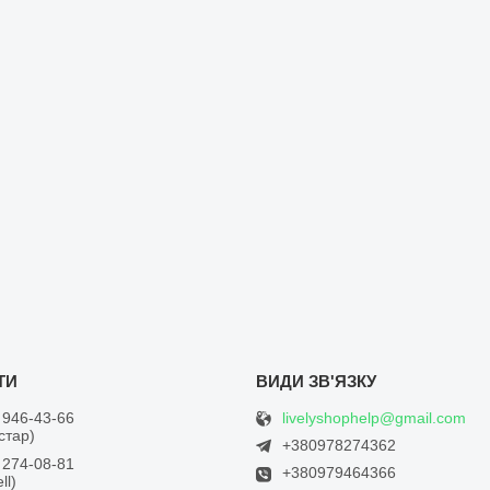
livelyshophelp@gmail.com
 946-43-66
встар)
+380978274362
 274-08-81
+380979464366
ll)