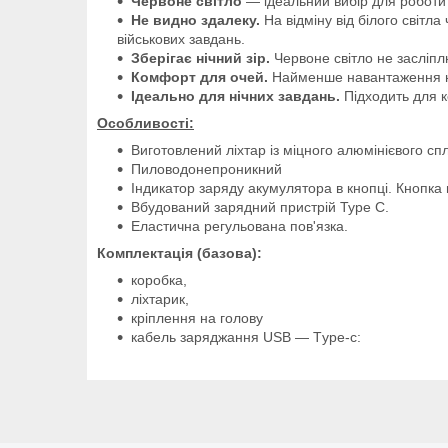
Червоне світло
— ідеальний вибір для роботи 
Не видно здалеку.
На відміну від білого світл
військових завдань.
Зберігає нічний зір.
Червоне світло не засліпл
Комфорт для очей.
Найменше навантаження на
Ідеально для нічних завдань.
Підходить для к
Особливості:
Виготовлений ліхтар із міцного алюмінієвого сп
Пиловодонепроникний
Індикатор заряду акумулятора в кнопці. Кнопка 
Вбудований зарядний пристрій Type C.
Еластична регульована пов'язка.
Комплектація (базова):
коробка,
ліхтарик,
кріплення на голову
кабель заряджання USB — Тype-c: