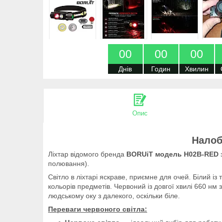
0
0
0
0
0
0
Днів
Годин
Хвилин
Опис
Налоб
Ліхтар відомого бренда
BORUiT модель H02B-RED
з
полювання).
Світло в ліхтарі яскраве, приємне для очей. Білий і
кольорів предметів. Червоний із довгої хвилі 660 нм
людському оку з далекого, оскільки біле.
Переваги червоного світла: