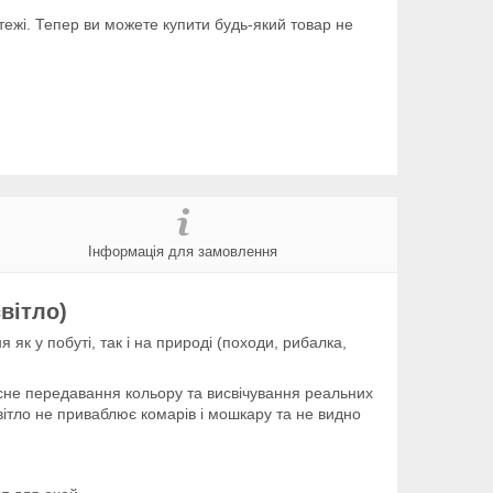
тежі. Тепер ви можете купити будь-який товар не
Інформація для замовлення
вітло)
 як у побуті, так і на природі (походи, рибалка,
расне передавання кольору та висвічування реальних
світло не приваблює комарів і мошкару та не видно