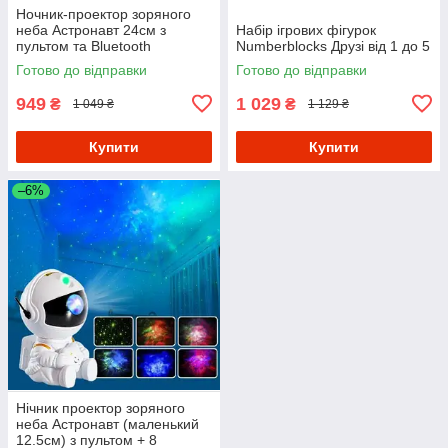
Ночник-проектор зоряного
неба Астронавт 24см з
Набір ігрових фігурок
пультом та Bluetooth
Numberblocks Друзі від 1 до 5
колонкою (Білий)
Готово до відправки
Готово до відправки
949
1 029
₴
₴
1 049 ₴
1 129 ₴
Купити
Купити
–6%
Нічник проектор зоряного
неба Астронавт (маленький
12.5см) з пультом + 8