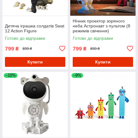
Нічник проектор зоряного
Дитяча іграшка солдатів Swat
неба Астронавт з пультом (8
12 Action Figure
режимів свічення)
Готово до відправки
Готово до відправки
799
799
₴
₴
899 ₴
899 ₴
Купити
Купити
–10%
–9%