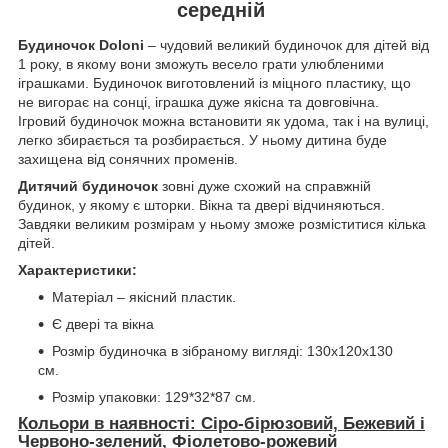
середній
Будиночок Doloni
– чудовий великий будиночок для дітей від
1 року, в якому вони зможуть весело грати улюбленими
іграшками. Будиночок виготовлений із міцного пластику, що
не вигорає на сонці, іграшка дуже якісна та довговічна.
Ігровий будиночок можна встановити як удома, так і на вулиці,
легко збирається та розбирається. У ньому дитина буде
захищена від сонячних променів.
Дитячий будиночок
зовні дуже схожий на справжній
будинок, у якому є шторки. Вікна та двері відчиняються.
Завдяки великим розмірам у ньому зможе розміститися кілька
дітей.
Характеристики:
Матеріал – якісний пластик.
Є двері та вікна
Розмір будиночка в зібраному вигляді: 130х120х130
см.
Розмір упаковки: 129*32*87 см.
Кольори в наявності: Сіро-бірюзовий, Бежевий і
Червоно-зелений, Фіолетово-рожевий