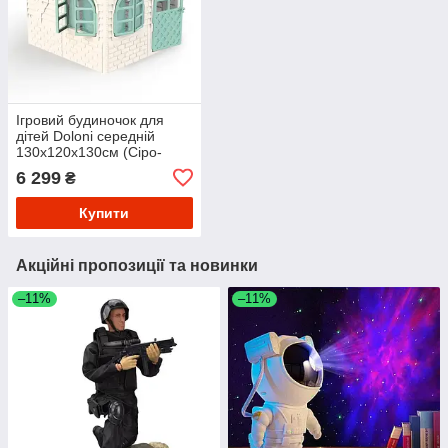
Ігровий будиночок для
дітей Doloni середній
130х120х130см (Сіро-
бірюзовий)
6 299
₴
Купити
Акційні пропозиції та новинки
–11%
–11%