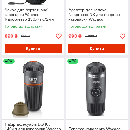
Чохол для портативної
Адаптер для капсул
кавоварки Wacaco
Nespresso NS для еспресо-
Nanopresso 190x77x72мм
кавоварки Wacaco
Чорний
Nanopresso
Готово до відправки
Готово до відправки
890
990
₴
₴
990 ₴
1 090 ₴
Купити
Купити
–6%
–3%
Набір аксесуарів DG Kit
140мл для кавоварки Wacaco
Еспресо-кавоварка Wacaco