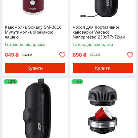
Кавомолка Sokany SM-3018
Чохол для портативної
Мультимолка зі знімною
кавоварки Wacaco
чашею
Nanopresso 230х77х72мм
Чорний
Готово до відправки
Готово до відправки
849
890
₴
₴
949 ₴
990 ₴
Купити
Купити
–10%
–9%