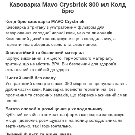
Кавоварка Mavo Crysbrick 800 мл Колд
брю
Колд брю кавоварка MAVO Crysbrick
Кавоварка з тритану з ультратонким фільтром для
заварювання холодної чорної кави, чаю та лимонадів.
Компактний дизайн заощаджує місце в холодильнику, а
герметичність зберігає свіжість та смак напою.
Зносостійкий та безпечний матеріал
Корпус виконаний із міцного, термостійкого матеріалу,
тритану, що не містить BPA. Він безпечний для здоров'я,
екологічний та стійкий до ударів.
Чистий напій без осаду
Ультратонкий фільтр із сіткою 350 мікрон не пропускає навіть
дрібні частки кави. Кавоварка повністю герметична, без
протікання та сторонніх запахів, що збереже насичений смак
напоїв.
Багато способів розміщення у холодильнику
Кубічний дизайн та компактна форма кавоварки заощаджує
місце і дозволяє розміщувати її на полиці холодильника як
вертикально, так і горизонтально.
Знімний фільтр та мірна шкала