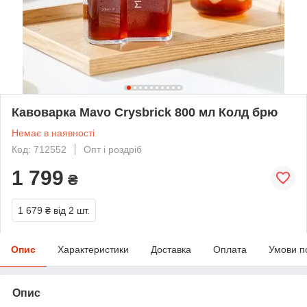
Кавоварка Mavo Crysbrick 800 мл Колд брю
Немає в наявності
Код: 712552
Опт і роздріб
1 799
₴
1 679 ₴
від 2 шт.
Опис
Характеристики
Доставка
Оплата
Умови п
Опис