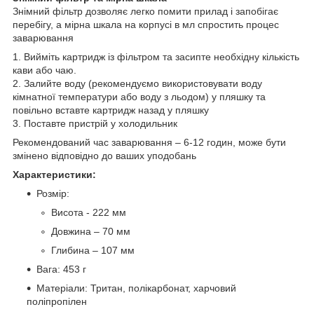
Знімний фільтр дозволяє легко помити прилад і запобігає
перебігу, а мірна шкала на корпусі в мл спростить процес
заварювання
1. Вийміть картридж із фільтром та засипте необхідну кількість
кави або чаю.
2. Залийте воду (рекомендуємо використовувати воду
кімнатної температури або воду з льодом) у пляшку та
повільно вставте картридж назад у пляшку
3. Поставте пристрій у холодильник
Рекомендований час заварювання – 6-12 годин, може бути
змінено відповідно до ваших уподобань
Характеристики:
Розмір:
Висота - 222 мм
Довжина – 70 мм
Глибина – 107 мм
Вага: 453 г
Матеріали: Тритан, полікарбонат, харчовий
поліпропілен