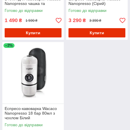
Nanopresso чашка та
Nanopresso (Сірий)
адаптер для капсул Чорний
Готово до відправки
Готово до відправки
1 490
3 290
₴
₴
1 590 ₴
3 390 ₴
Купити
Купити
–3%
Еспресо-кавоварка Wacaco
Nanopresso 18 бар 80мл з
чохлом Білий
Готово до відправки