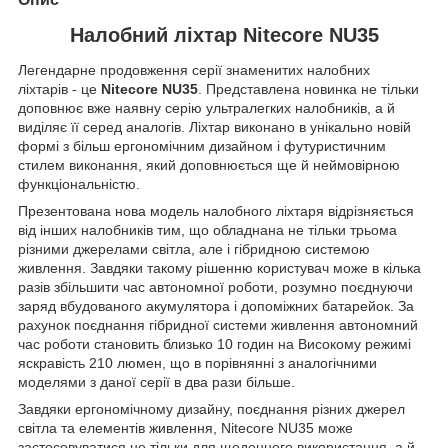
Налобний ліхтар Nitecore NU35
Легендарне продовження серії знаменитих налобних
ліхтарів - це
Nitecore NU35
. Представлена ​​новинка не тільки
доповнює вже наявну серію ультралегких налобників, а й
виділяє її серед аналогів. Ліхтар виконано в унікально новій
формі з більш ергономічним дизайном і футуристичним
стилем виконання, який доповнюється ще й неймовірною
функціональністю.
Презентована нова модель налобного ліхтаря відрізняється
від інших налобників тим, що обладнана не тільки трьома
різними джерелами світла, але і гібридною системою
живлення. Завдяки такому рішенню користувач може в кілька
разів збільшити час автономної роботи, розумно поєднуючи
заряд вбудованого акумулятора і допоміжних батарейок. За
рахунок поєднання гібридної системи живлення автономний
час роботи становить близько 10 годин на Високому режимі
яскравість 210 люмен, що в порівнянні з аналогічними
моделями з даної серії в два рази більше.
Завдяки ергономічному дизайну, поєднання різних джерел
світла та елементів живлення, Nitecore NU35 може
застосовуватися не тільки для щоденного використання, а й