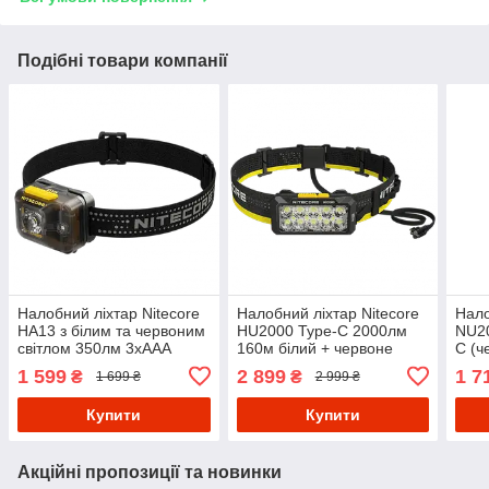
Подібні товари компанії
Налобний ліхтар Nitecore
Налобний ліхтар Nitecore
Нало
HA13 з білим та червоним
HU2000 Type-C 2000лм
NU20
світлом 350лм 3xAAA
160м білий + червоне
C (ч
USB-C (7 режимів)
світло (10 режимів)
Чор
1 599
2 899
1 7
₴
₴
1 699 ₴
2 999 ₴
Купити
Купити
Акційні пропозиції та новинки