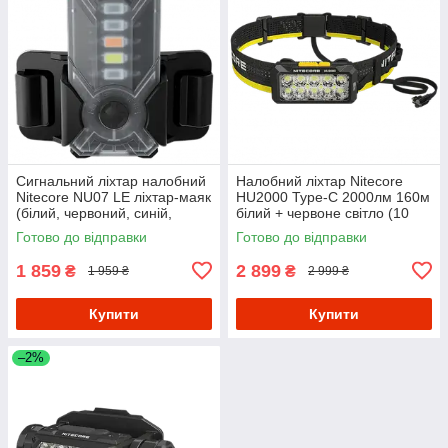
Сигнальний ліхтар налобний
Налобний ліхтар Nitecore
Nitecore NU07 LE ліхтар-маяк
HU2000 Type-C 2000лм 160м
(білий, червоний, синій,
білий + червоне світло (10
зелений і жовтий світло)
режимів)
Готово до відправки
Готово до відправки
1 859
2 899
₴
₴
1 959 ₴
2 999 ₴
Купити
Купити
–2%