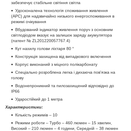
забезпечує стабільне світіння світла
Удосконалена технологія споживання живлення
(APC) для надзвичайно низького енергоспоживання в
режимі очікування
Вбудований індикатор живлення поруч з основним
світлодіодом вказує на залишок заряду акумулятора
(патент № ZL201220057767.4)
Кут нахилу голови ліхтаря 80 °
Конструкція захищена від випадкового включення
Корпус виконаний з міцного полікарбонату
Спеціально розроблена легка і дихаюча пов'язка на
голову
Водонепроникний та пилозахищений відповідно до
IP66
Ударостійкий до 1 метра
Характеристики:
Кількість режимів – 10
Режими роботи – Турбо – 460 люмен – 15 хвилин,
Високий – 210 люмен – 4 години, Середній – 38 люмен