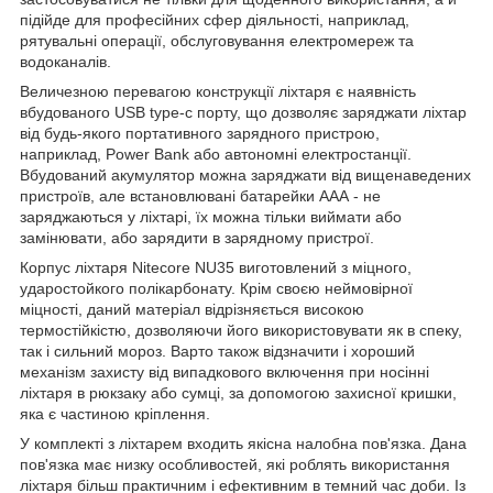
підійде для професійних сфер діяльності, наприклад,
рятувальні операції, обслуговування електромереж та
водоканалів.
Величезною перевагою конструкції ліхтаря є наявність
вбудованого USB type-c порту, що дозволяє заряджати ліхтар
від будь-якого портативного зарядного пристрою,
наприклад, Power Bank або автономні електростанції.
Вбудований акумулятор можна заряджати від вищенаведених
пристроїв, але встановлювані батарейки ААА - не
заряджаються у ліхтарі, їх можна тільки виймати або
замінювати, або зарядити в зарядному пристрої.
Корпус ліхтаря Nitecore NU35 виготовлений з міцного,
ударостойкого полікарбонату. Крім своєю неймовірної
міцності, даний матеріал відрізняється високою
термостійкістю, дозволяючи його використовувати як в спеку,
так і сильний мороз. Варто також відзначити і хороший
механізм захисту від випадкового включення при носінні
ліхтаря в рюкзаку або сумці, за допомогою захисної кришки,
яка є частиною кріплення.
У комплекті з ліхтарем входить якісна налобна пов'язка. Дана
пов'язка має низку особливостей, які роблять використання
ліхтаря більш практичним і ефективним в темний час доби. Із