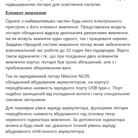
підвішуванням ліхтаря для освітлення палатки.
Елемент живлення
Однією з найважливіших частин будь-якого електронного
пристрою є його елемент живлення. Представлена ​​модель
ліхтаря обладнана відразу декількома джерелами живлення,
які як можуть заміняти один одного, так і працювати окремо.
Завдяки гібридній системі живлення ліхтар може забезпечити
максимальний час роботи до 10 годин без підзарядки. Варто
також відзначити і те, що при поєднанні двох елементів
живлення корпус ліхтаря був трохи збільшений, але з і
приблизними збереженням ваги.
Так як заряджаємий ліхтар Nitecore NU35
обладнаний вбудованим акумулятором, на корпусі
передбачено наявність зарядного порту USB type-c. Порт
надійно захищений від попадання вологи і пилу спеціальною
гумовою заглушкою.
Для перевірки рівня заряду акумулятора, функціями ліхтаря
передбачено наявність вбудованого під основну лінзу
червоного індикатора живлення. За допомогою індикатора
можна в будь-який час дізнатися точний рівень заряду
вбудованого літій-іонного акумулятора.