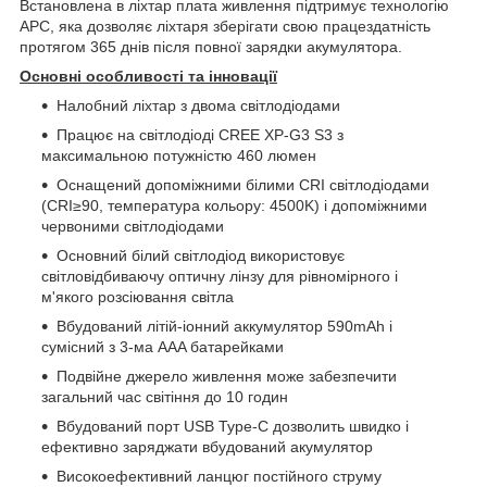
Встановлена ​​в ліхтар плата живлення підтримує технологію
APC, яка дозволяє ліхтаря зберігати свою працездатність
протягом 365 днів після повної зарядки акумулятора.
Основні особливості та інновації
Налобний ліхтар з двома світлодіодами
Працює на світлодіоді CREE XP-G3 S3 з
максимальною потужністю 460 люмен
Оснащений допоміжними білими CRI світлодіодами
(CRI≥90, температура кольору: 4500K) і допоміжними
червоними світлодіодами
Основний білий світлодіод використовує
світловідбиваючу оптичну лінзу для рівномірного і
м'якого розсіювання світла
Вбудований літій-іонний аккумулятор 590mAh і
сумісний з 3-ма AAA батарейками
Подвійне джерело живлення може забезпечити
загальний час світіння до 10 годин
Вбудований порт USB Type-C дозволить швидко і
ефективно заряджати вбудований акумулятор
Високоефективний ланцюг постійного струму