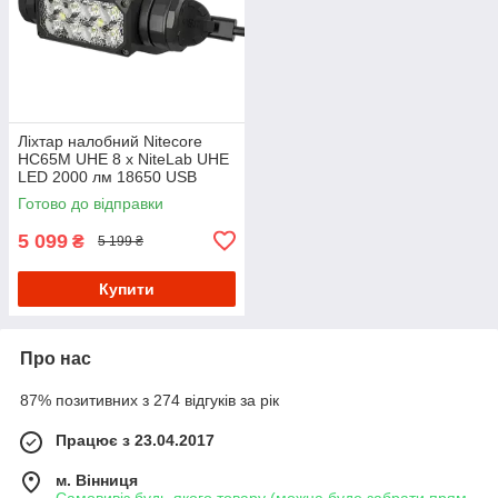
Ліхтар налобний Nitecore
HC65M UHE 8 x NiteLab UHE
LED 2000 лм 18650 USB
Type-C (11 режимів)
Готово до відправки
5 099
₴
5 199 ₴
Купити
Про нас
87% позитивних з 274 відгуків за рік
Працює з 23.04.2017
м. Вінниця
Самовивіз будь-якого товару (можна буде забрати прям