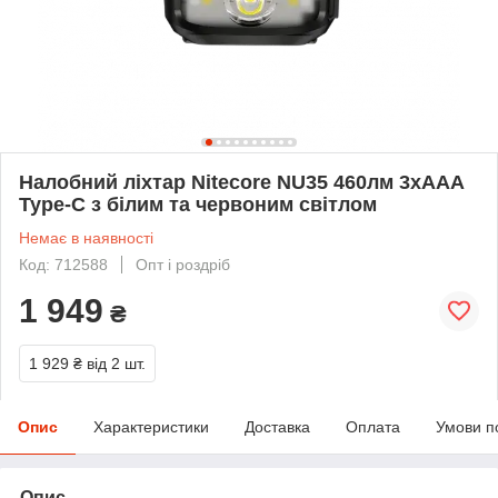
Налобний ліхтар Nitecore NU35 460лм 3xAAA
Type-C з білим та червоним світлом
Немає в наявності
Код: 712588
Опт і роздріб
1 949
₴
1 929 ₴
від 2 шт.
Опис
Характеристики
Доставка
Оплата
Умови п
Опис