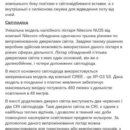
зовнішнього боку пов'язки є світловідбиваючі вставки, а з
внутрішньої є силіконова смужка для відведення поту від
очей.
Світлодіод
Унікальна модель налобного ліхтаря Nitecore NU35 від
компанії Nitecore обладнана одночасно трьома різними по
випромінюванню джерелами світла. Завдяки такому рішенню
виробник здійснив можливість використання даного ліхтаря в
різних сферах діяльності. Ліхтар обладнаний п'ятьма
джерелами світла з яких один основний, він же є
далекобійним, і чотири допоміжних світлодіода.
В якості основного світлодіода використовується
американська модель від компанії CREE - це XP-G3 S3. Дана
модель в поєднанні з платою живлення забезпечує
максимальну вихідну потужність 460 люмен з дальністю
освітлення в 48 метрів.
В якості додаткових джерел світла виступають два червоних і
два CRI світлодіодів. Таке джерело світла як CRI, є одним з
найбільш теплих відтінків, і дозволяє в темний час доби
повноцінно насичувати освітлювані предмети кольором. За
допомогою даного випромінювання ліхтар можна
використовувати для туристичних або кемпінгових походів, з