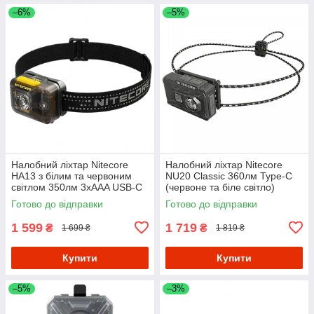
–6%
–5%
Налобний ліхтар Nitecore
Налобний ліхтар Nitecore
HA13 з білим та червоним
NU20 Classic 360лм Type-C
світлом 350лм 3xAAA USB-C
(червоне та біле світло)
(7 режимів)
Чорний
Готово до відправки
Готово до відправки
1 599
1 719
₴
₴
1 699 ₴
1 819 ₴
Купити
Купити
–5%
–3%