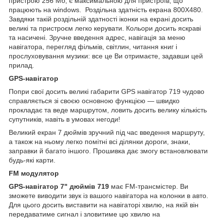
пристрою 256 Мб, є максимальною для пристроїв, що
працюють на windows. Роздільна здатність екрана 800Х480.
Завдяки такій роздільній здатності іконки на екрані досить
великі та пристроєм легко керувати. Кольори досить яскраві
та насичені. Зручне введення адрес, навігація за меню
навігатора, перегляд фільмів, світлин, читання книг і
прослуховування музики: все це Ви отримаєте, задавши цей
прилад.
GPS-навігатор
Попри свої досить великі габарити GPS навігатор 719 чудово
справляється зі своєю основною функцією — швидко
прокладає та веде маршрутом, ловить досить велику кількість
супутників, навіть в умовах негоди!
Великий екран 7 дюймів зручний під час введення маршруту,
а також на ньому легко помітні всі ділянки дороги, знаки,
заправки й багато іншого. Прошивка дає змогу встановлювати
будь-які карти.
FM модулятор
GPS-навігатор 7" дюймів 719
має FM-трансмістер. Ви
зможете виводити звук із вашого навігатора на колонки в авто.
Для цього досить виставити на навігаторі хвилю, на якій він
передаватиме сигнал і зловитиме цю хвилю на