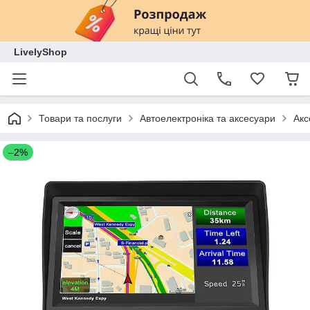
LivelyShop
Товари та послуги
Автоелектроніка та аксесуари
Акс
–2%