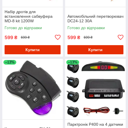
Набір дротів для
встановлення сабвуфера
Автомобільний перетворювач
MD-8 kit 1200W
DC24-12 30A
Готово до відправки
Готово до відправки
599
599
₴
₴
699 ₴
699 ₴
Купити
Купити
–13%
–13%
Парктронік P400 на 4 датчики