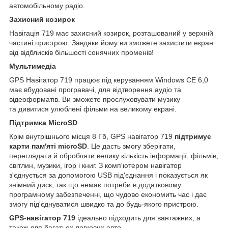
автомобільному радіо.
Захисний козирок
Навігація 719 має захисний козирок, розташований у верхній
частині пристрою. Завдяки йому ви зможете захистити екран
від відблисків більшості сонячних променів!
Мультимедіа
GPS Навігатор 719 працює під керуванням Windows CE 6,0
має вбудовані програвачі, для відтворення аудіо та
відеоформатів. Ви зможете прослуховувати музику
та дивитися улюблені фільми на великому екрані.
Підтримка MicroSD
Крім внутрішнього місця 8 Гб, GPS навігатор 719
підтримує
карти пам'яті microSD
. Це дасть змогу зберігати,
переглядати й обробляти велику кількість інформації, фільмів,
світлин, музики, ігор і книг. З комп'ютером навігатор
з'єднується за допомогою USB під'єднання і показується як
знімний диск, так що немає потреби в додатковому
програмному забезпеченні, що чудово економить час і дає
змогу під'єднуватися швидко та до будь-якого пристрою.
GPS-навігатор 719
ідеально підходить для вантажних, а
також для багатьох легкових авто.