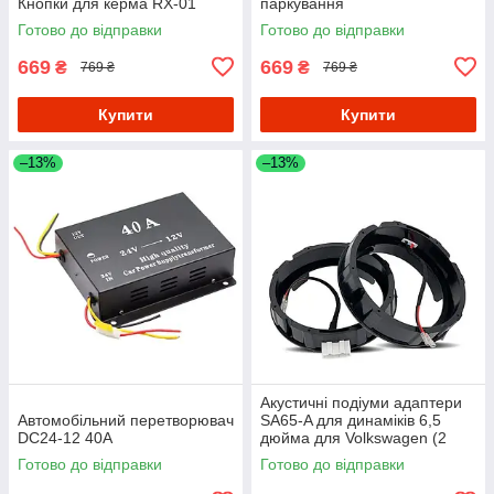
Кнопки для керма RX-01
паркування
Готово до відправки
Готово до відправки
669
669
₴
₴
769 ₴
769 ₴
Купити
Купити
–13%
–13%
Акустичні подіуми адаптери
Автомобільний перетворювач
SA65-A для динаміків 6,5
DC24-12 40A
дюйма для Volkswagen (2
штуки)
Готово до відправки
Готово до відправки