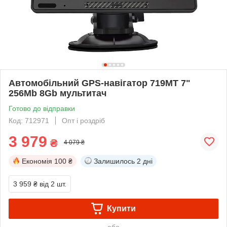
Автомобільний GPS-навігатор 719MT 7"
256Mb 8Gb мультитач
Готово до відправки
Код: 712971
Опт і роздріб
3 979
₴
4 079 ₴
Економія
100 ₴
Залишилось
2 дні
3 959 ₴
від 2 шт.
Купити
або