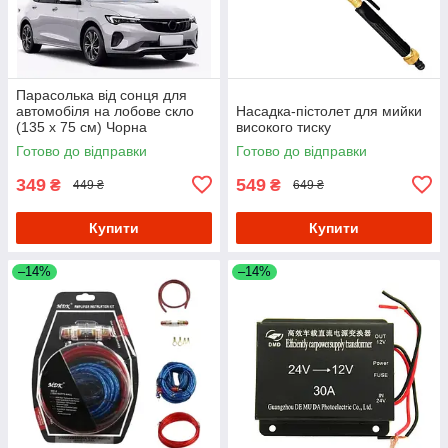
Парасолька від сонця для
автомобіля на лобове скло
Насадка-пістолет для мийки
(135 х 75 см) Чорна
високого тиску
Готово до відправки
Готово до відправки
349
549
₴
₴
449 ₴
649 ₴
Купити
Купити
–14%
–14%