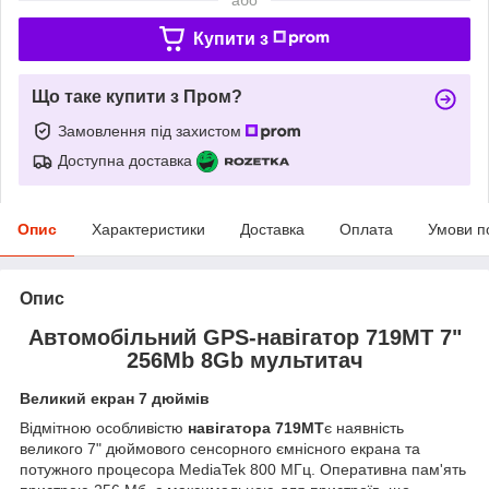
Купити з
Що таке купити з Пром?
Замовлення під захистом
Доступна доставка
Опис
Характеристики
Доставка
Оплата
Умови п
Опис
Автомобільний GPS-навігатор 719MT 7"
256Mb 8Gb мультитач
Великий екран 7 дюймів
Відмітною особливістю
навігатора
719
MT
є наявність
великого 7" дюймового сенсорного ємнісного екрана та
потужного процесора MediaTek 800 МГц. Оперативна пам'ять