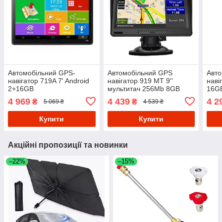
Автомобільний GPS-
Автомобільний GPS
Авто
навігатор 719A 7' Android
навігатор 919 MT 9''
наві
2+16GB
мультитач 256Mb 8GB
16GB
4 969
4 439
4 2
₴
₴
5 069 ₴
4 539 ₴
Купити
Купити
Акційні пропозиції та новинки
–22%
–15%