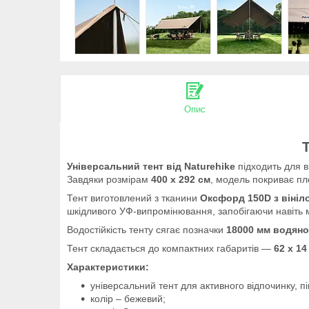
Опис
Універсальний тент від Naturehike
підходить для ві
Завдяки розмірам
400 х 292 см
, модель покриває пло
Тент виготовлений з тканини
Оксфорд 150D з віні
шкідливого УФ-випромінювання, запобігаючи навіть 
Водостійкість тенту сягає позначки
18000 мм водяно
Тент складається до компактних габаритів —
62 х 14
Характеристики:
універсальний тент для активного відпочинку, пік
колір – бежевий;