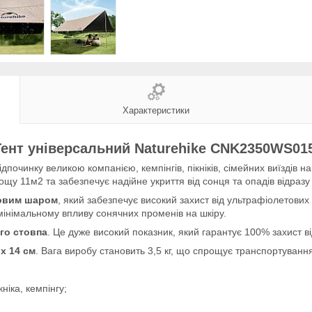
Характеристики
Тент універсальний Naturehike CNK2350WS01
дпочинку великою компанією, кемпінгів, пікніків, сімейних виїздів н
щу 11м2 та забезпечує надійне укриття від сонця та опадів відразу 
ловим шаром
, який забезпечує високий захист від ультрафіолетових
мінімальному впливу сонячних променів на шкіру.
го стовпа
. Це дуже високий показник, який гарантує 100% захист від
 х 14 см
. Вага виробу становить 3,5 кг, що спрощує транспортуванн
ніка, кемпінгу;