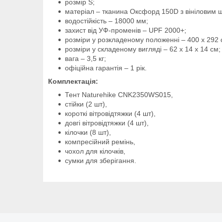
розмір S;
матеріал – тканина Оксфорд 150D з вініловим 
водостійкість – 18000 мм;
захист від УФ-променів – UPF 2000+;
розміри у розкладеному положенні – 400 х 292 
розміри у складеному вигляді – 62 х 14 х 14 см;
вага – 3,5 кг;
офіційна гарантія – 1 рік.
Комплектація:
Тент Naturehike CNK2350WS015,
стійки (2 шт),
короткі вітровідтяжки (4 шт),
довгі вітровідтяжки (4 шт),
кілочки (8 шт),
компресійний ремінь,
чохол для кілочків,
сумки для зберігання.