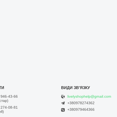
livelyshophelp@gmail.com
 946-43-66
встар)
+380978274362
 274-08-81
+380979464366
ll)