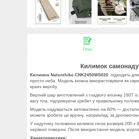
Опис
Килимок самонаду
Килимок Naturehike CNK2450WS020
підходить для
просто неба. Модель можна використовувати як окре
краях виробу.
Верхній шар виготовлений з гладкого епонжу 190T із
вагу тіла, підтримуючи хребет у правильному положе
Модель надувається автоматично на 80% — достатнь
можете зробити це вручну, наприклад, за допомогою
У надутому положенні килимок сягає розмірів 200 х 
нерівної поверхні. Після використання модель згортає
Характеристики: