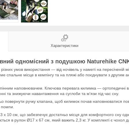
Характеристики
вний одномісний з подушкою Naturehike C
 різних умов використання — від ночівель у наметі на пересіченій міс
ме спальне місце в кемпінгу та на пляжі або поєднувати з другим 
 пінним наповнювачем. Ключова перевага килимка — ортопедичні вла
нні та знижуючи навантаження на суглоби та м'язи під час сну.
о повернути ручку клапана, щоб килимок почав наповнюватися пові
 помпи.
63 х 10 см, що забезпечує достатньо місця для комфортного сну одн
ться в рулон Ø17 x 67 см, який важить 2,3 кг. У комплекті є чохол д