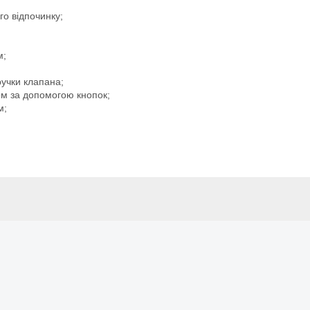
о відпочинку;
м;
учки клапана;
ом за допомогою кнопок;
м;