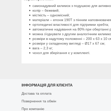
самонадувний килимок з подушкою для активног
колір – бежевий;
місткість – одномісний;
матеріали – епонж 190T з пінним наповнюваче
ортопедичні властивості для підтримки хребта;
автоматичне надування на 80% при обертанні р
можна зʼєднувати з другим аналогічним килимк
розміри в надутому положенні – 200 х 63 х 10 с
розміри у складеному вигляді – Ø17 x 67 см;
вага – 2,3 кг;
чохол для зберігання є у комплекті.
ІНФОРМАЦІЯ ДЛЯ КЛІЄНТА
Достава та оплата
Повернення та обмін
Про компанію