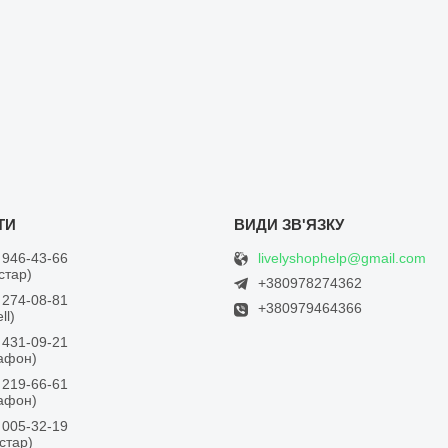
livelyshophelp@gmail.com
 946-43-66
встар)
+380978274362
 274-08-81
+380979464366
ll)
 431-09-21
дафон)
 219-66-61
дафон)
 005-32-19
встар)