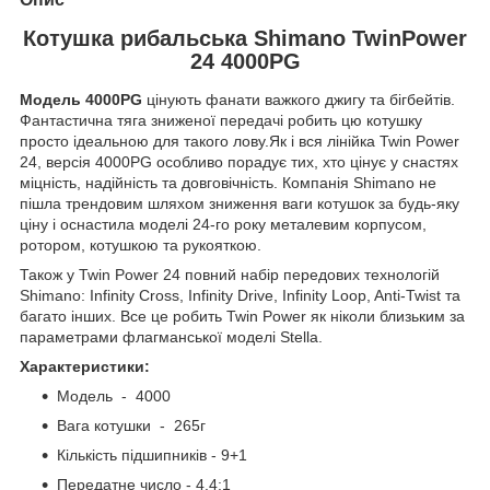
Котушка рибальська Shimano TwinPower
24 4000PG
Модель 4000PG
цінують фанати важкого джигу та бігбейтів.
Фантастична тяга зниженої передачі робить цю котушку
просто ідеальною для такого лову.Як і вся лінійка Twin Power
24, версія 4000PG особливо порадує тих, хто цінує у снастях
міцність, надійність та довговічність. Компанія Shimano не
пішла трендовим шляхом зниження ваги котушок за будь-яку
ціну і оснастила моделі 24-го року металевим корпусом,
ротором, котушкою та рукояткою.
Також у Twin Power 24 повний набір передових технологій
Shimano: Infinity Cross, Infinity Drive, Infinity Loop, Anti-Twist та
багато інших. Все це робить Twin Power як ніколи близьким за
параметрами флагманської моделі Stella.
Характеристики:
Модель - 4000
Вага котушки - 265г
Кількість підшипників - 9+1
Передатне число - 4.4:1