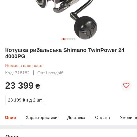
Котушка рибальська Shimano TwinPower 24
4000PG
Немає в наявності
Код: 718182
Опт і роздріб
23 399
₴
23 199 ₴
від 2 шт.
Опис
Характеристики
Доставка
Оплата
Умови п
Опис