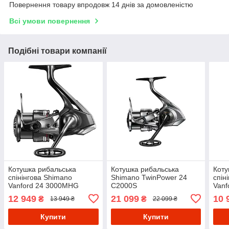
Повернення товару впродовж 14 днів за домовленістю
Всі умови повернення
Подібні товари компанії
Котушка рибальська
Котушка рибальська
Коту
спінінгова Shimano
Shimano TwinPower 24
спін
Vanford 24 3000MHG
C2000S
Vanf
12 949
21 099
10 
₴
₴
13 949 ₴
22 099 ₴
Купити
Купити