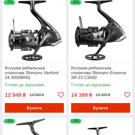
–7%
–6%
Котушка рибальська
Котушка рибальська
спінінгова Shimano Vanford
спінінгова Shimano Exsence
24 3000MHG
XR 23 C3000
Готово до відправки
Готово до відправки
12 949
14 399
₴
₴
13 949 ₴
15 399 ₴
Купити
Купити
–5%
–5%