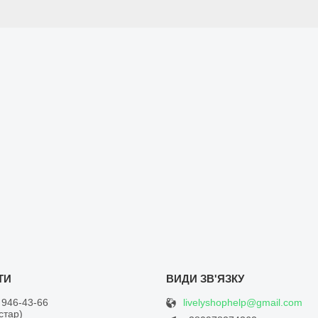
livelyshophelp@gmail.com
 946-43-66
встар)