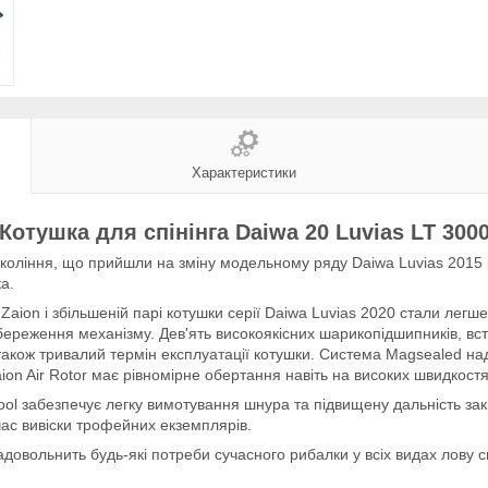
Характеристики
Котушка для спінінга Daiwa 20 Luvias LT 300
окоління, що прийшли на зміну модельному ряду Daiwa Luvias 2015 р
а.
Zaion і збільшеній парі котушки серії Daiwa Luvias 2020 стали легш
ереження механізму. Дев'ять високоякісних шарикопідшипників, вста
також тривалий термін експлуатації котушки. Система Magsealed на
ion Air Rotor має рівномірне обертання навіть на високих швидкост
ol забезпечує легку вимотування шнура та підвищену дальність за
ас вивіски трофейних екземплярів.
довольнить будь-які потреби сучасного рибалки у всіх видах лову сп