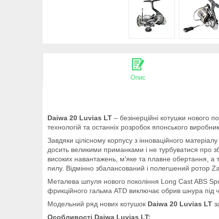
Опис
Daiwa 20 Luvias LT
– безінерційні котушки нового п
технологій та останніх розробок японського виробник
Завдяки цілісному корпусу з інноваційного матеріалу 
досить великими приманками і не турбуватися про зб
високих навантажень, м'яке та плавне обертання, а 
пилу. Відмінно збалансований і полегшений ротор Za
Металева шпуля нового покоління Long Cast ABS Spo
фрикційного гальма ATD виключає обрив шнура під ч
Модельний ряд нових котушок
Daiwa 20 Luvias LT
за
Особливості Daiwa Luvias LT: