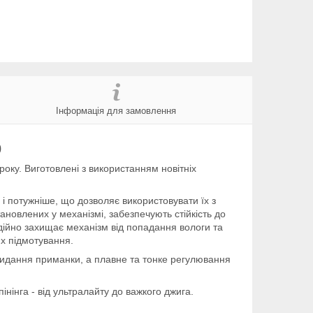
Інформація для замовлення
0
оку. Виготовлені з використанням новітніх
е і потужніше, що дозволяє використовувати їх з
новлених у механізмі, забезпечують стійкість до
дійно захищає механізм від попадання вологи та
ях підмотування.
кидання приманки, а плавне та тонке регулювання
інінга - від ультралайту до важкого джига.