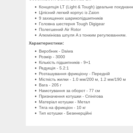
Концепція LT (Light & Tough) ідеальне поєднання
Цілісний легкий корпус із Zaion
9 захищених шарикопідшипників
Головна шестерня Tough Digigear
Полегшений Air Rotor
Алюмінієва шпуля A з тонким регулюванням.
Характеристики:
Виробник - Daiwa
Розмір - 3000
Кількість підшипників - 9+1
Редукція - 5.2:1
Розташування фрикціону - Передній
Місткість жилки - 1.0 мм/200 м, 1.2 мм/190 м
Вага - 205 г
Намотування за оборот - 77 см
Призначення котушки - Спінігова
Матеріал котушки - Метал
Тяга на фрикціон - 10 кг
Тип котушки - Безинерційні