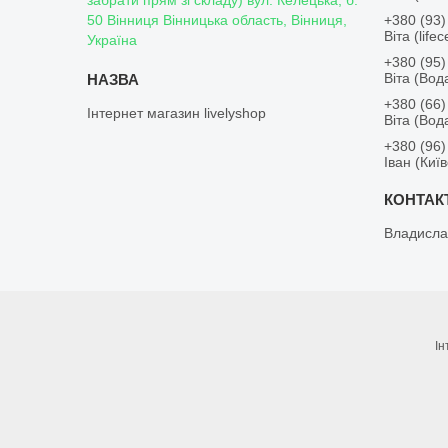
забрати прям зі складу) вул. Келецька, б.
50 Вінниця Вінницька область, Вінниця,
+380 (93)
Віта (lifece
Україна
+380 (95)
Віта (Во
+380 (66)
Інтернет магазин livelyshop
Віта (Во
+380 (96)
Іван (Киї
Владисла