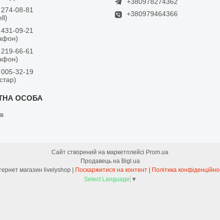
+380978274362
 274-08-81
+380979464366
ll)
 431-09-21
дафон)
 219-66-61
дафон)
 005-32-19
встар)
в
Сайт створений на маркетплейсі
Prom.ua
Продавець на Bigl.ua
Інтернет магазин livelyshop |
Поскаржитися на контент
|
Політика конфіденційно
Select Language
▼