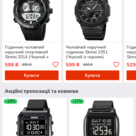
Годинник чоловічий
Чоловічий наручний
Годи
наручний спортивний
годинник Skmei 2351
нару
Skmei 2014 (Чорний з
(Чорний із чорним)
Skme
білим)
комб
599
599
529
₴
₴
699 ₴
699 ₴
цифе
чор
Купити
Купити
Акційні пропозиції та новинки
–24%
–17%