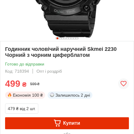
Годинник чоловічий наручний Skmei 2230
Чорний з чорним циферблатом
Готово до відправки
Код: 718394
Опт і роздріб
499
₴
599 ₴
Економія
100 ₴
Залишилось
2 дні
479 ₴
від 2 шт.
Купити
або