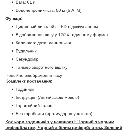
Вага: 61 г
Водонепроникність: 50 м (5 ATM)
Функції:
Цифровий дисплей з LED-підсвічуванням
Відображення часу у 12/24-годинному форматі
Календар: дата, день тижня
Будильник
Секундомір
Таймер зворотного відліку
Подвійне відображення часу
Комплект постачання:
Годинник
Інструкція (Англійською мовою)
Гарантійний талон
Без коробочки (протиударна упаковка)
Кольори годинників у наявності: Чорний з чорним
циферблатом, Чорний з білим циферблатом, Зелений