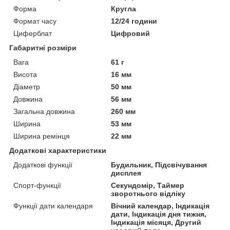
Форма
Кругла
Формат часу
12/24 години
Циферблат
Цифровий
Габаритні розміри
Вага
61 г
Висота
16 мм
Діаметр
50 мм
Довжина
56 мм
Загальна довжина
260 мм
Ширина
53 мм
Ширина ремінця
22 мм
Додаткові характеристики
Додаткові функції
Будильник, Підсвічування
дисплея
Спорт-функції
Секундомір, Таймер
зворотнього відліку
Функції дати календаря
Вічний календар, Індикація
дати, Індикація дня тижня,
Індикація місяця, Другий