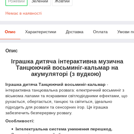
Рожевий
Зелений
Жовтий
Немає в наявності
Опис
Характеристики
Доставка
Оплата
Умови п
Опис
Іграшка дитяча інтерактивна музична
Танцюючий восьминіг-кальмар на
акумуляторі (з вудкою)
Іграшка дитяча Танцюючий восьминіг-кальмар
-
інтерактивна танцювальна розвага: електричний восьминіг з
вісьмома лапами та яскравими світлодіодними ефектами, що
рухається, обертається, танцює та світиться, ідеально
підходить для розваги та сенсорних ігор. Ця іграшка
забезпечить безперервну розвагу.
Особливості:
Інтелектуальна система уникнення перешкод.