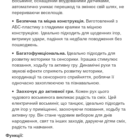
Восьминіг, оснащений вбудованими датчиками,
автоматично уникає перешкод та змінює свій шлях, не
перериваючи веселощів.
Безпечна та міцна конструкція.
Виготовлений з
АБС-пластику з гладкими краями та міцною
конструкцією. Ідеально підходить для щоденних ігор,
витримує удари, падіння та недбале поводження без
пошкоджень.
Багатофункціональна. І
деально підходить для
розвитку моторики та сенсорики. Іграшка стимулює
повзання, ходьбу та активну гру. Динамічні рухи та
звукові ефекти сприяють розвитку моторики,
координації та сенсорного сприйняття, роблячи її
одночасно захоплюючою та пізнавальною.
Заохочує до активної гри.
Кожен рух цього
чудового восьминога викликає радість та сміх. Цей
електричний восьминіг, що танцює, ідеально підходить
для ігор у приміщенні, заохочуючи повзання, ходьбу та
активну гру. Він стане чудовим вибором для днів
народження, свят та інших заходів, даруючи дітям сміх,
радість та навчання.
Функції: