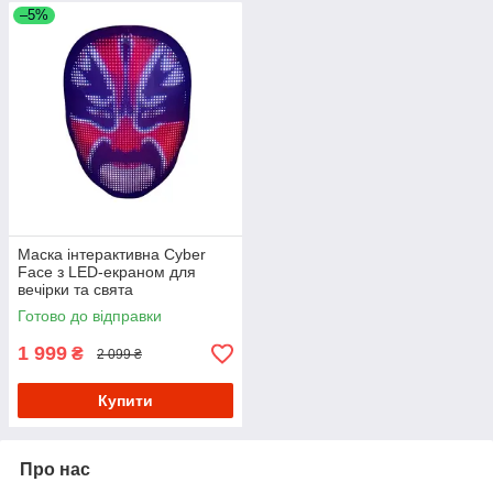
–5%
Маска інтерактивна Cyber
Face з LED-екраном для
вечірки та свята
Готово до відправки
1 999
₴
2 099 ₴
Купити
Про нас