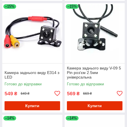
–15%
–15%
Камера заднього виду V-09 5
Камера заднього виду E314 з
Pin роз'єм 2.5мм
LED
універсальна
Готово до відправки
Готово до відправки
549
569
₴
₴
649 ₴
669 ₴
Купити
Купити
–14%
–14%