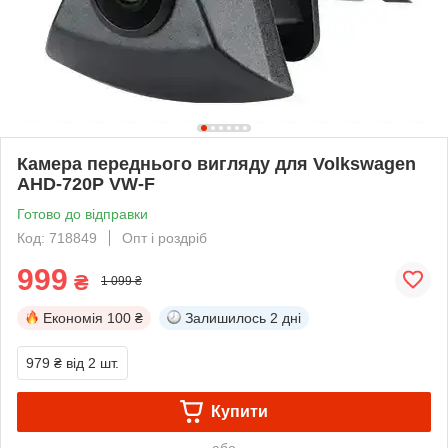
Камера переднього вигляду для Volkswagen
AHD-720P VW-F
Готово до відправки
Код: 718849
Опт і роздріб
999
₴
1 099 ₴
Економія
100 ₴
Залишилось
2 дні
979 ₴
від 2 шт.
Купити
або