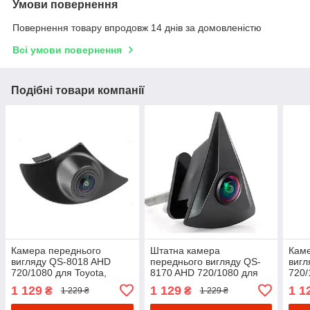
Умови повернення
Повернення товару впродовж 14 днів за домовленістю
Всі умови повернення
Подібні товари компанії
Камера переднього
Штатна камера
Каме
вигляду QS-8018 AHD
переднього вигляду QS-
вигл
720/1080 для Toyota,
8170 AHD 720/1080 для
720/
Hilux, Hiace, Rav 4, Yaris,
Volkswagen front logo (39 х
Volk
1 129
1 129
1 1
₴
₴
1 229 ₴
1 229 ₴
Corolla, Prado
49 мм)
х 2.