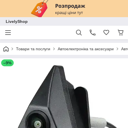
LivelyShop
Товари та послуги
Автоелектроніка та аксесуари
Авт
–9%