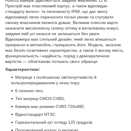
Робота камери здійснюється завдяки живленню 12 В.
Пристрій має пластиковий корпус, а також відповідає
стандарту волого- та пилозахисту IP68, що дає змогу
відеокамері легко переносити погані умови та слугувати
своєму власникові якомога довше. Великим плюсом варто
зазначити високоякісну скляну оптику в металевому кожусі,
завдяки якій усі нюанси не залишаться без уваги.
Відеокамера має стильний дизайн, який легко впишеться
прекрасно в автомобіль і прикрасить його. Модель, загалом,
має безліч позитивних характеристик, а також її високу якість,
функціональність і надійність, поряд з демократичною
вартістю — обов'язково потішать свого обранця.
Характеристики:
Матриця з поліпшеною світлочутливістю й
кольоропередаванням у нічну пору;
6 скляних лінз;
Тип матриці CMOS CVBS;
Камера має режими CVBS 720х480;
Відеостандарт NTSC;
Горизонтальний кут огляду 125 градусів;
Прогумований корпус із кнопкою;