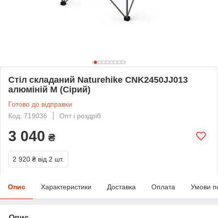
Стіл складаний Naturehike CNK2450JJ013
алюміній M (Сірий)
Готово до відправки
Код: 719036
Опт і роздріб
3 040
₴
2 920 ₴
від 2 шт.
Опис
Характеристики
Доставка
Оплата
Умови п
Опис