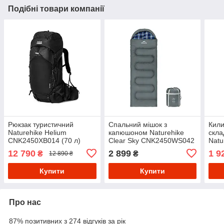
Подібні товари компанії
Рюкзак туристичний
Спальний мішок з
Кили
Naturehike Helium
капюшоном Naturehike
скла
CNK2450XB014 (70 л)
Clear Sky CNK2450WS042
Natu
Чорний M
(220 х 80см) Сірий
CNK
12 790
2 899
1 9
₴
₴
12 890 ₴
алюм
(200
Купити
Купити
Про нас
87% позитивних з 274 відгуків за рік