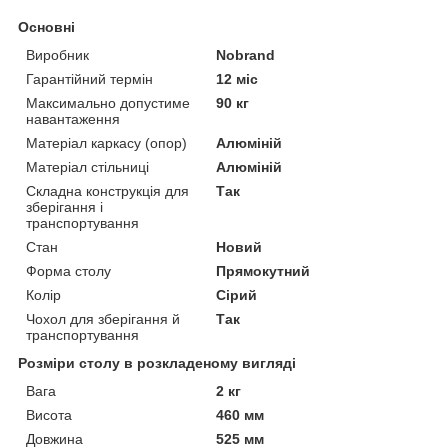
Основні
Виробник
Nobrand
Гарантійний термін
12 міс
Максимально допустиме
90 кг
навантаження
Матеріал каркасу (опор)
Алюміній
Матеріал стільниці
Алюміній
Складна конструкція для
Так
зберігання і
транспортування
Стан
Новий
Форма столу
Прямокутний
Колір
Сірий
Чохол для зберігання й
Так
транспортування
Розміри столу в розкладеному вигляді
Вага
2 кг
Висота
460 мм
Довжина
525 мм