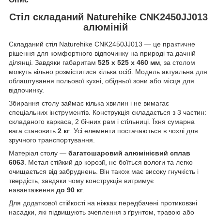
Стіл складаний Naturehike CNK2450JJ013
алюміній
Складаний стіл Naturehike CNK2450JJ013 — це практичне
рішення для комфортного відпочинку на природі та дачній
ділянці. Завдяки габаритам
525 х 525 х 460 мм
, за столом
можуть вільно розміститися кілька осіб. Модель актуальна для
облаштування польової кухні, обідньої зони або місця для
відпочинку.
Збирання столу займає кілька хвилин і не вимагає
спеціальних інструментів. Конструкція складається з 3 частин:
складаного каркаса, 2 бічних рам і стільниці. Їхня сумарна
вага становить
2 кг
. Усі елементи постачаються в чохлі для
зручного транспортування.
Матеріал столу —
багатошаровий
алюмінієвий сплав
6063
. Метал стійкий до корозії, не боїться вологи та легко
очищається від забруднень. Він також має високу гнучкість і
твердість, завдяки чому конструкція витримує
навантаження
до 90 кг
.
Для додаткової стійкості на ніжках передбачені протиковзні
насадки, які підвищують зчеплення з ґрунтом, травою або