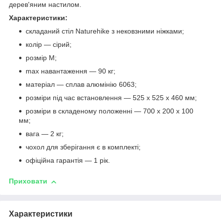
дерев'яним настилом.
Характеристики:
складаний стіл Naturehike з нековзними ніжками;
колір — сірий;
розмір M;
max навантаження — 90 кг;
матеріал — сплав алюмінію 6063;
розміри під час встановлення — 525 х 525 х 460 мм;
розміри в складеному положенні — 700 х 200 х 100
мм;
вага — 2 кг;
чохол для зберігання є в комплекті;
офіційна гарантія — 1 рік.
Приховати
Характеристики