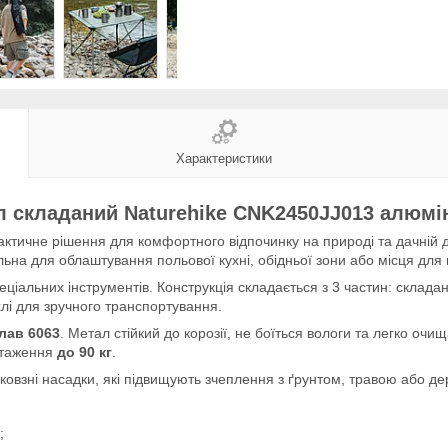
Характеристики
л складаний Naturehike CNK2450JJ013 алюм
ктичне рішення для комфортного відпочинку на природі та дачній 
ьна для облаштування польової кухні, обідньої зони або місця для 
ціальних інструментів. Конструкція складається з 3 частин: складано
хлі для зручного транспортування.
лав 6063
. Метал стійкий до корозії, не боїться вологи та легко очи
нтаження
до 90 кг
.
иковзні насадки, які підвищують зчеплення з ґрунтом, травою або д
;