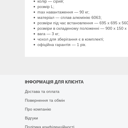
колір — сірий;
розмір L;
max навантаження — 90 кг;
матеріал — сплав алюмінію 6063;
розміри під час встановлення — 695 х 695 х 56
розміри в складеному положенні — 900 х 150 х
вага — 3 кг;
чохол для зберігання є в комплекті;
офіційна гарантія — 1 рік.
ІНФОРМАЦІЯ ДЛЯ КЛІЄНТА
Достава та оплата
Повернення та обмін
Про компанію
Відгуки
Політика конфіденційності