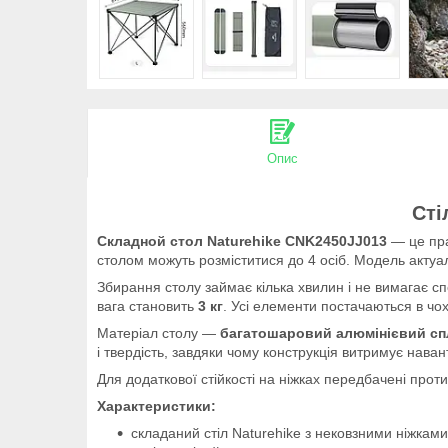
Опис
Сті
Складной стол Naturehike CNK2450JJ013
— це пра
столом можуть розміститися до 4 осіб. Модель актуал
Збирання столу займає кілька хвилин і не вимагає спе
вага становить
3 кг
. Усі елементи постачаються в чо
Матеріал столу —
багатошаровий
алюмінієвий сп
і твердість, завдяки чому конструкція витримує нава
Для додаткової стійкості на ніжках передбачені прот
Характеристики:
складаний стіл Naturehike з нековзними ніжками