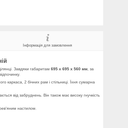
Інформація для замовлення
іній
ділянці. Завдяки габаритам
695 х 695 х 560 мм
, за
відпочинку.
го каркаса, 2 бічних рам і стільниці. Їхня сумарна
щається від забруднень. Він також має високу гнучкість
ерев'яним настилом.