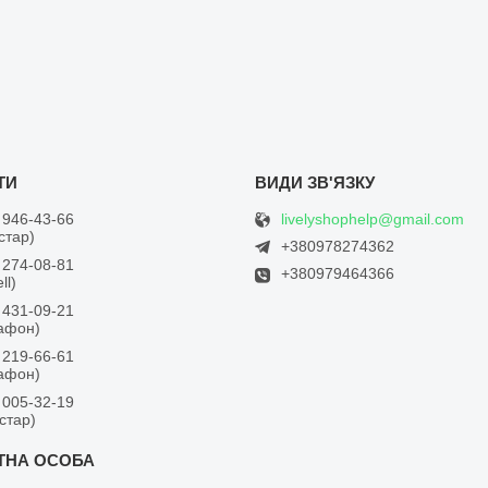
livelyshophelp@gmail.com
 946-43-66
встар)
+380978274362
 274-08-81
+380979464366
ll)
 431-09-21
дафон)
 219-66-61
дафон)
 005-32-19
встар)